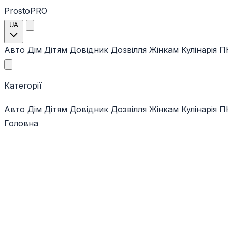
ProstoPRO
UA
Авто
Дім
Дітям
Довідник
Дозвілля
Жінкам
Кулінарія
ПК
Категорії
Авто
Дім
Дітям
Довідник
Дозвілля
Жінкам
Кулінарія
ПК
Головна