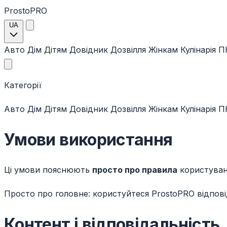
ProstoPRO
UA
Авто
Дім
Дітям
Довідник
Дозвілля
Жінкам
Кулінарія
ПК
Категорії
Авто
Дім
Дітям
Довідник
Дозвілля
Жінкам
Кулінарія
ПК
Умови використання
Ці умови пояснюють
просто про правила
користуван
Просто про головне: користуйтеся ProstoPRO відпові
Контент і відповідальність