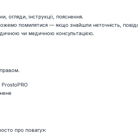
и, огляди, інструкції, пояснення.
можемо помилятися — якщо знайшли неточність, повід
идичною чи медичною консультацією.
 правом.
 ProstoPRO
онене
росто про повагу»: