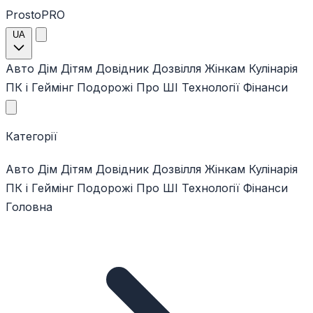
ProstoPRO
UA
Авто
Дім
Дітям
Довідник
Дозвілля
Жінкам
Кулінарія
ПК і Геймінг
Подорожі
Про ШІ
Технології
Фінанси
Категорії
Авто
Дім
Дітям
Довідник
Дозвілля
Жінкам
Кулінарія
ПК і Геймінг
Подорожі
Про ШІ
Технології
Фінанси
Головна