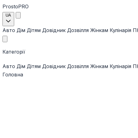
ProstoPRO
UA
Авто
Дім
Дітям
Довідник
Дозвілля
Жінкам
Кулінарія
ПК
Категорії
Авто
Дім
Дітям
Довідник
Дозвілля
Жінкам
Кулінарія
ПК
Головна