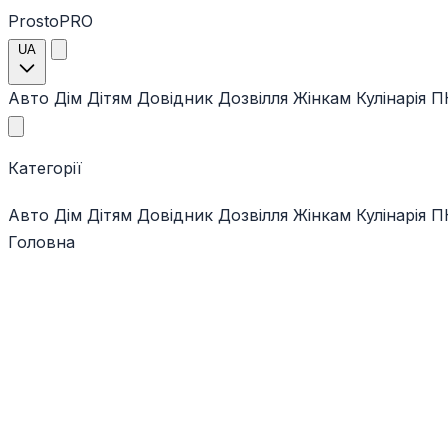
ProstoPRO
UA
Авто
Дім
Дітям
Довідник
Дозвілля
Жінкам
Кулінарія
ПК
Категорії
Авто
Дім
Дітям
Довідник
Дозвілля
Жінкам
Кулінарія
ПК
Головна