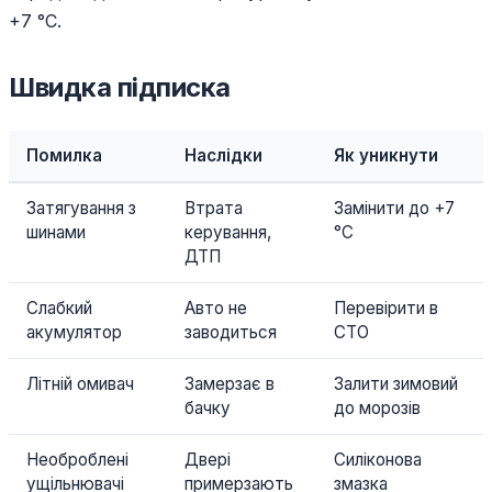
+7 °C.
Швидка підписка
Помилка
Наслідки
Як уникнути
Затягування з
Втрата
Замінити до +7
шинами
керування,
°C
ДТП
Слабкий
Авто не
Перевірити в
акумулятор
заводиться
СТО
Літній омивач
Замерзає в
Залити зимовий
бачку
до морозів
Необроблені
Двері
Силіконова
ущільнювачі
примерзають
змазка