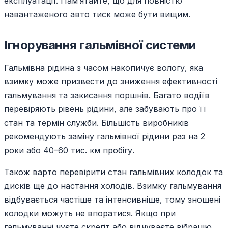
експлуатації. Пам’ятайте, що для повністю
навантаженого авто тиск може бути вищим.
Ігнорування гальмівної системи
Гальмівна рідина з часом накопичує вологу, яка
взимку може призвести до зниження ефективності
гальмування та закисання поршнів. Багато водіїв
перевіряють рівень рідини, але забувають про її
стан та термін служби. Більшість виробників
рекомендують заміну гальмівної рідини раз на 2
роки або 40–60 тис. км пробігу.
Також варто перевірити стан гальмівних колодок та
дисків ще до настання холодів. Взимку гальмування
відбувається частіше та інтенсивніше, тому зношені
колодки можуть не впоратися. Якщо при
гальмуванні чуєте скрегіт або відчуваєте вібрацію