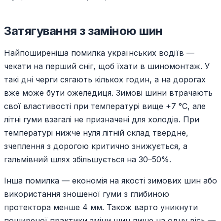
Затягування з заміною шин
Найпоширеніша помилка українських водіїв —
чекати на перший сніг, щоб їхати в шиномонтаж. У
такі дні черги сягають кількох годин, а на дорогах
вже може бути ожеледиця. Зимові шини втрачають
свої властивості при температурі вище +7 °C, але
літні гуми взагалі не призначені для холодів. При
температурі нижче нуля літній склад твердне,
зчеплення з дорогою критично знижується, а
гальмівний шлях збільшується на 30–50%.
Інша помилка — економія на якості зимових шин або
використання зношеної гуми з глибиною
протектора менше 4 мм. Також варто уникнути
поширеної практики зміни шин лише на одну вісь —