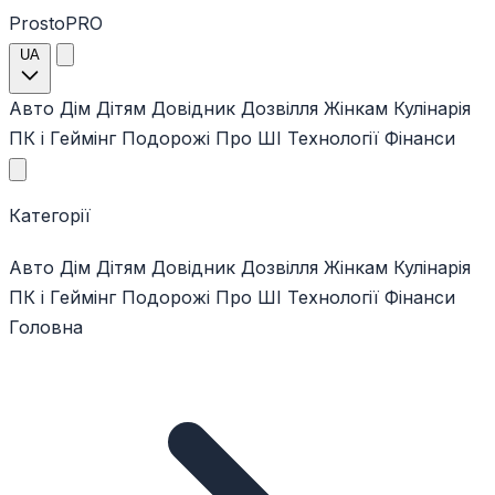
ProstoPRO
UA
Авто
Дім
Дітям
Довідник
Дозвілля
Жінкам
Кулінарія
ПК і Геймінг
Подорожі
Про ШІ
Технології
Фінанси
Категорії
Авто
Дім
Дітям
Довідник
Дозвілля
Жінкам
Кулінарія
ПК і Геймінг
Подорожі
Про ШІ
Технології
Фінанси
Головна