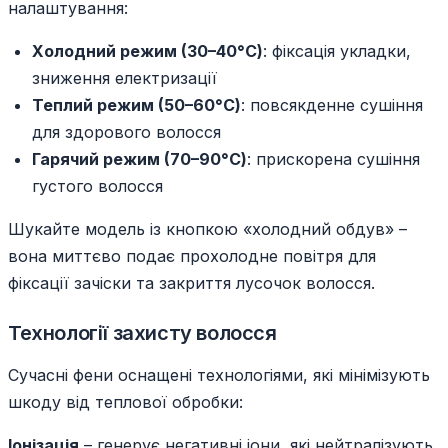
налаштування:
Холодний режим (30–40°C)
: фіксація укладки,
зниження електризації
Теплий режим (50–60°C)
: повсякденне сушіння
для здорового волосся
Гарячий режим (70–90°C)
: прискорена сушіння
густого волосся
Шукайте модель із кнопкою «холодний обдув» –
вона миттєво подає прохолодне повітря для
фіксації зачіски та закриття лусочок волосся.
Технології захисту волосся
Сучасні фени оснащені технологіями, які мінімізують
шкоду від теплової обробки:
Іонізація
– генерує негативні іони, які нейтралізують