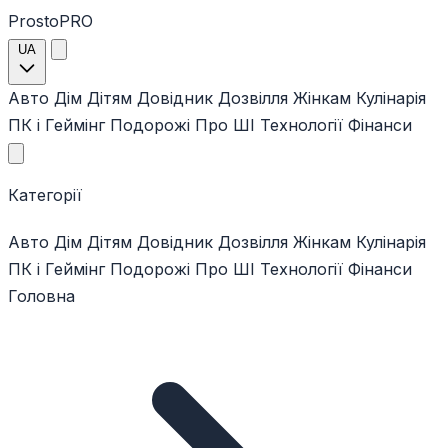
ProstoPRO
UA
Авто
Дім
Дітям
Довідник
Дозвілля
Жінкам
Кулінарія
ПК і Геймінг
Подорожі
Про ШІ
Технології
Фінанси
Категорії
Авто
Дім
Дітям
Довідник
Дозвілля
Жінкам
Кулінарія
ПК і Геймінг
Подорожі
Про ШІ
Технології
Фінанси
Головна