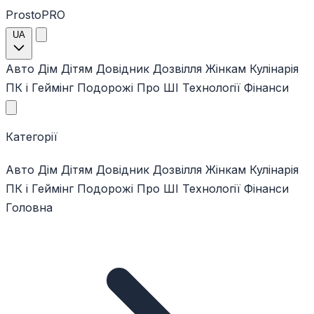
ProstoPRO
UA
Авто
Дім
Дітям
Довідник
Дозвілля
Жінкам
Кулінарія
ПК і Геймінг
Подорожі
Про ШІ
Технології
Фінанси
Категорії
Авто
Дім
Дітям
Довідник
Дозвілля
Жінкам
Кулінарія
ПК і Геймінг
Подорожі
Про ШІ
Технології
Фінанси
Головна