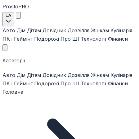
ProstoPRO
UA
Авто
Дім
Дітям
Довідник
Дозвілля
Жінкам
Кулінарія
ПК і Геймінг
Подорожі
Про ШІ
Технології
Фінанси
Категорії
Авто
Дім
Дітям
Довідник
Дозвілля
Жінкам
Кулінарія
ПК і Геймінг
Подорожі
Про ШІ
Технології
Фінанси
Головна