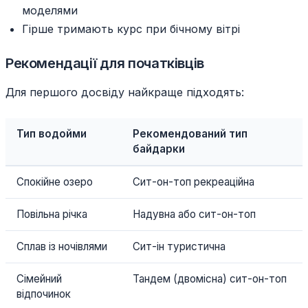
моделями
Гірше тримають курс при бічному вітрі
Рекомендації для початківців
Для першого досвіду найкраще підходять:
Тип водойми
Рекомендований тип
байдарки
Спокійне озеро
Сит-он-топ рекреаційна
Повільна річка
Надувна або сит-он-топ
Сплав із ночівлями
Сит-ін туристична
Сімейний
Тандем (двомісна) сит-он-топ
відпочинок