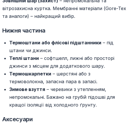
Зовнішній шар (захист)
– непромокальна та
вітрозахисна куртка. Мембранні матеріали (Gore-Tex
та аналоги) – найкращий вибір.
Нижня частина
Термоштани або флісові підштанники
– під
штани чи джинси.
Теплі штани
– софтшелл, лижні або просторі
джинси з місцем для додаткового шару.
Термошкарпетки
– шерстяні або з
термоволокна, запасна пара в запасі.
Зимове взуття
– черевики з утепленням,
непромокальні. Бажано на грубій підошві для
кращої ізоляції від холодного ґрунту.
Аксесуари