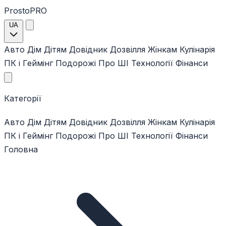
ProstoPRO
UA
Авто
Дім
Дітям
Довідник
Дозвілля
Жінкам
Кулінарія
ПК і Геймінг
Подорожі
Про ШІ
Технології
Фінанси
Категорії
Авто
Дім
Дітям
Довідник
Дозвілля
Жінкам
Кулінарія
ПК і Геймінг
Подорожі
Про ШІ
Технології
Фінанси
Головна