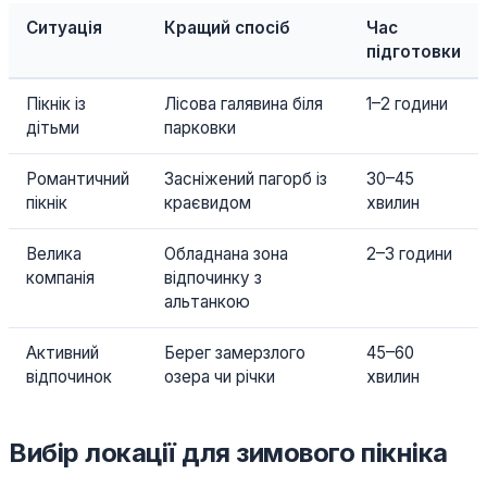
Ситуація
Кращий спосіб
Час
підготовки
Пікнік із
Лісова галявина біля
1–2 години
дітьми
парковки
Романтичний
Засніжений пагорб із
30–45
пікнік
краєвидом
хвилин
Велика
Обладнана зона
2–3 години
компанія
відпочинку з
альтанкою
Активний
Берег замерзлого
45–60
відпочинок
озера чи річки
хвилин
Вибір локації для зимового пікніка