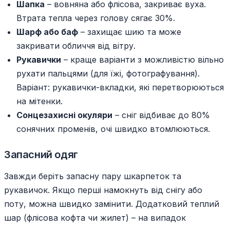
Шапка
– вовняна або флісова, закриває вуха.
Втрата тепла через голову сягає 30%.
Шарф або баф
– захищає шию та може
закривати обличчя від вітру.
Рукавички
– краще варіанти з можливістю вільно
рухати пальцями (для їжі, фотографування).
Варіант: рукавички-вкладки, які перетворюються
на мітенки.
Сонцезахисні окуляри
– сніг відбиває до 80%
сонячних променів, очі швидко втомлюються.
Запасний одяг
Завжди беріть запасну пару шкарпеток та
рукавичок. Якщо перші намокнуть від снігу або
поту, можна швидко замінити. Додатковий теплий
шар (флісова кофта чи жилет) – на випадок