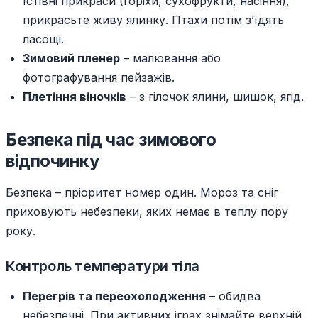
їстівні прикраси (горіхи, сухофрукти, насіння),
прикрасьте живу ялинку. Птахи потім з’їдять
ласощі.
Зимовий пленер
– малювання або
фотографування пейзажів.
Плетіння віночків
– з гілочок ялини, шишок, ягід.
Безпека під час зимового
відпочинку
Безпека – пріоритет номер один. Мороз та сніг
приховують небезпеки, яких немає в теплу пору
року.
Контроль температури тіла
Перегрів та переохолодження
– обидва
небезпечні. При активних іграх знімайте верхній