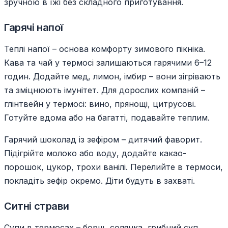
зручною в їжі без складного приготування.
Гарячі напої
Теплі напої – основа комфорту зимового пікніка.
Кава та чай у термосі залишаються гарячими 6–12
годин. Додайте мед, лимон, імбир – вони зігрівають
та зміцнюють імунітет. Для дорослих компаній –
глінтвейн у термосі: вино, прянощі, цитрусові.
Готуйте вдома або на багатті, подавайте теплим.
Гарячий шоколад із зефіром – дитячий фаворит.
Підігрійте молоко або воду, додайте какао-
порошок, цукор, трохи ванілі. Перелийте в термоси,
покладіть зефір окремо. Діти будуть в захваті.
Ситні страви
Супи в термосах – борщ, солянка, грибний суп,