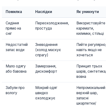
Помилка
Наслідки
Як уникнути
Сидіння
Переохолодження,
Використовуйте
прямо на
простуда
каремати,
сніг
килимки, стільці
Недостатній
Зневоднення
Пийте регулярно
запас води
(холод маскує
навіть якщо не
спрагу)
хочеться
Мало одягу
Замерзання,
Принцип трьох
або бавовна
дискомфорт
шарів, синтетика
вовна
Забули про
Мокрий одяг
Непромокальний
вологу
швидко
верхній шар,
охолоджує
запасні
шкарпетки/