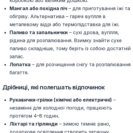
коробкою або великим дошкою.
Мангал або похідна піч
– для приготування їжі та
обігріву. Альтернатива – гарячі вугілля в
металевому відрі або термопідставка для їжі.
Паливо та запальнички
– сухі дрова, вугілля,
рідина для розпалювання. Взимку знайти сухе
паливо складніше, тому беріть із собою достатній
запас.
Лопатка
– для розчищення снігу та розпалювання
багаття.
Дрібниці, які полегшать відпочинок
Рукавички-грілки (хімічні або електричні)
–
незамінні для холодної погоди, працюють
протягом 4–8 годин.
Ліхтарі та гірлянди
– зимою темніє рано,
додаткове освітлення створить затишну