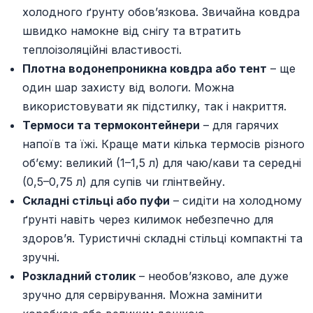
холодного ґрунту обов’язкова. Звичайна ковдра
швидко намокне від снігу та втратить
теплоізоляційні властивості.
Плотна водонепроникна ковдра або тент
– ще
один шар захисту від вологи. Можна
використовувати як підстилку, так і накриття.
Термоси та термоконтейнери
– для гарячих
напоїв та їжі. Краще мати кілька термосів різного
об’єму: великий (1–1,5 л) для чаю/кави та середні
(0,5–0,75 л) для супів чи глінтвейну.
Складні стільці або пуфи
– сидіти на холодному
ґрунті навіть через килимок небезпечно для
здоров’я. Туристичні складні стільці компактні та
зручні.
Розкладний столик
– необов’язково, але дуже
зручно для сервірування. Можна замінити