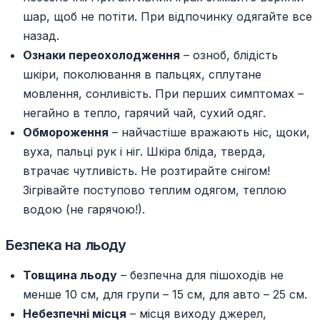
шар, щоб не потіти. При відпочинку одягайте все
назад.
Ознаки переохолодження
– озноб, блідість
шкіри, поколювання в пальцях, сплутане
мовлення, сонливість. При перших симптомах –
негайно в тепло, гарячий чай, сухий одяг.
Обмороження
– найчастіше вражають ніс, щоки,
вуха, пальці рук і ніг. Шкіра бліда, тверда,
втрачає чутливість. Не розтирайте снігом!
Зігрівайте поступово теплим одягом, теплою
водою (не гарячою!).
Безпека на льоду
Товщина льоду
– безпечна для пішоходів не
менше 10 см, для групи – 15 см, для авто – 25 см.
Небезпечні місця
– місця виходу джерел,