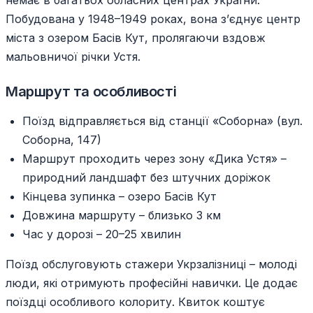
немає в багатьох обласних центрах України.
Побудована у 1948–1949 роках, вона з’єднує центр
міста з озером Басів Кут, пролягаючи вздовж
мальовничої річки Устя.
Маршрут та особливості
Поїзд відправляється від станції «Соборна» (вул.
Соборна, 147)
Маршрут проходить через зону «Дика Устя» –
природний ландшафт без штучних доріжок
Кінцева зупинка – озеро Басів Кут
Довжина маршруту – близько 3 км
Час у дорозі – 20–25 хвилин
Поїзд обслуговують стажери Укрзалізниці – молоді
люди, які отримують професійні навички. Це додає
поїздці особливого колориту. Квиток коштує