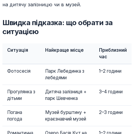
на дитячу залізницю чи в музей.
Швидка підказка: що обрати за
ситуацією
Ситуація
Найкраще місце
Приблизний
час
Фотосесія
Парк Лебединка з
1–2 години
лебедями
Прогулянка з
Дитяча залізниця +
3–4 години
дітьми
парк Шевченка
Погана
Музей бурштину +
2–3 години
погода
краєзнавчий музей
Романтична
Озеро Басів Кут на
1–2 години