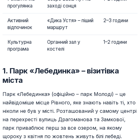
прогулянка
заході сонця
Активний
«Дика Устя» – піший
2–3 години
відпочинок
маршрут
Культурна
Органний зал у
1–2 години
програма
костелі
1. Парк «Лебединка» – візитівка
міста
Парк «Лебединка» (офіційно – парк Молоді) – це
найвідоміше місце Рівного, яке знають навіть ті, хто
ніколи не був у місті. Розташований у самому центрі
на перехресті вулиць Драгоманова та Замкової,
парк приваблює перш за все озером, на якому
щороку з квітня по жовтень живуть білі лебеді.