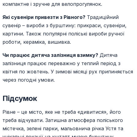
компактне і зручне для велопрогулянок.
Які сувеніри привезти з Рівного?
Традиційний
сувенір – вироби з бурштину: прикраси, сувеніри,
картини. Також популярні поліські вироби ручної
роботи, кераміка, вишивка.
Чи працює дитяча залізниця взимку?
Дитяча
залізниця працює переважно у теплий період з
квітня по жовтень. У зимові місяці рух припиняється
через погодні умови.
Підсумок
Рівне – це місто, яке не треба «дивитися», його
треба відчувати. Затишна атмосфера поліського
містечка, зелені парки, мальовнича річка Устя та
унікальні локації на кшталт музею бурштину