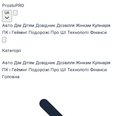
ProstoPRO
UA
Авто
Дім
Дітям
Довідник
Дозвілля
Жінкам
Кулінарія
ПК і Геймінг
Подорожі
Про ШІ
Технології
Фінанси
Категорії
Авто
Дім
Дітям
Довідник
Дозвілля
Жінкам
Кулінарія
ПК і Геймінг
Подорожі
Про ШІ
Технології
Фінанси
Головна