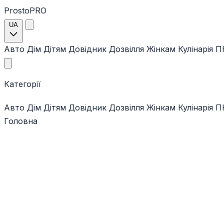
ProstoPRO
UA
Авто
Дім
Дітям
Довідник
Дозвілля
Жінкам
Кулінарія
ПК
Категорії
Авто
Дім
Дітям
Довідник
Дозвілля
Жінкам
Кулінарія
ПК
Головна