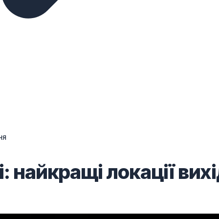
ня
: найкращі локації вих