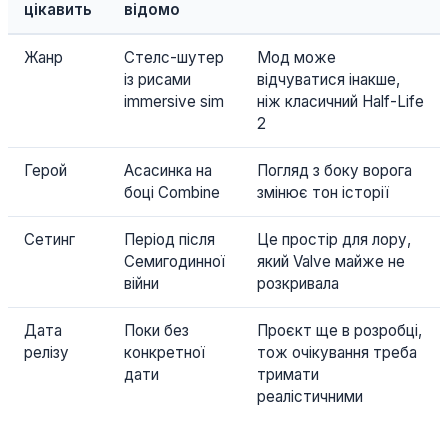
цікавить
відомо
Жанр
Стелс-шутер
Мод може
із рисами
відчуватися інакше,
immersive sim
ніж класичний Half-Life
2
Герой
Асасинка на
Погляд з боку ворога
боці Combine
змінює тон історії
Сетинг
Період після
Це простір для лору,
Семигодинної
який Valve майже не
війни
розкривала
Дата
Поки без
Проєкт ще в розробці,
релізу
конкретної
тож очікування треба
дати
тримати
реалістичними