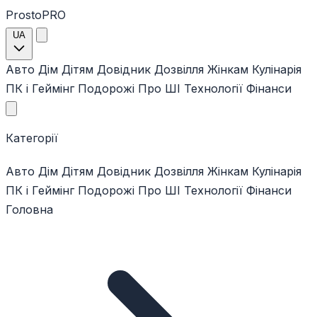
ProstoPRO
UA
Авто
Дім
Дітям
Довідник
Дозвілля
Жінкам
Кулінарія
ПК і Геймінг
Подорожі
Про ШІ
Технології
Фінанси
Категорії
Авто
Дім
Дітям
Довідник
Дозвілля
Жінкам
Кулінарія
ПК і Геймінг
Подорожі
Про ШІ
Технології
Фінанси
Головна