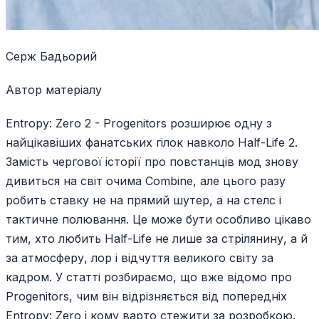
Серж Бадьорий
Автор матеріалу
Entropy: Zero 2 - Progenitors розширює одну з
найцікавіших фанатських гілок навколо Half-Life 2.
Замість чергової історії про повстанців мод знову
дивиться на світ очима Combine, але цього разу
робить ставку не на прямий шутер, а на стелс і
тактичне полювання. Це може бути особливо цікаво
тим, хто любить Half-Life не лише за стрілянину, а й
за атмосферу, лор і відчуття великого світу за
кадром. У статті розбираємо, що вже відомо про
Progenitors, чим він відрізняється від попередніх
Entropy: Zero і кому варто стежити за розробкою.