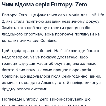
Чим відома серія Entropy: Zero
Entropy: Zero – це фанатська серія модів для Half-Life
2, яка стала помітною завдяки незвичному фокусу.
Замість того щоб знову ставити гравця на бік
людського спротиву, вона пропонує поглянути на
конфлікт очима сил Combine.
Цей підхід працює, бо світ Half-Life завжди багато
недоговорює. Valve показує достатньо, щоб
гравець відчував масштаб окупації, але залишає
багато білих плям: як саме працює бюрократія
Combine, що відбувалося після Семигодинної війни,
як мислять солдати Альянсу, хто й навіщо виконує
брудну роботу системи.
Попередні Entropy: Zero використовували цю
недомовленість як основу для фанатського