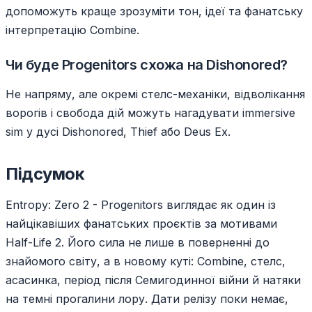
допоможуть краще зрозуміти тон, ідеї та фанатську
інтерпретацію Combine.
Чи буде Progenitors схожа на Dishonored?
Не напряму, але окремі стелс-механіки, відволікання
ворогів і свобода дій можуть нагадувати immersive
sim у дусі Dishonored, Thief або Deus Ex.
Підсумок
Entropy: Zero 2 - Progenitors виглядає як один із
найцікавіших фанатських проєктів за мотивами
Half-Life 2. Його сила не лише в поверненні до
знайомого світу, а в новому куті: Combine, стелс,
асасинка, період після Семигодинної війни й натяки
на темні прогалини лору. Дати релізу поки немає,