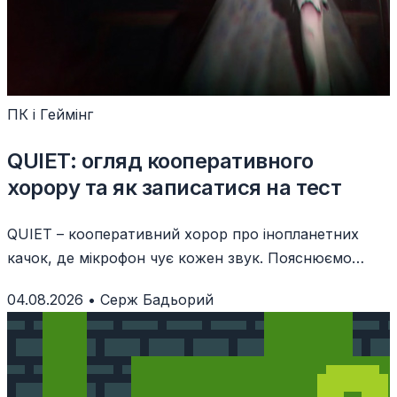
ПК і Геймінг
QUIET: огляд кооперативного
хорору та як записатися на тест
QUIET – кооперативний хорор про інопланетних
качок, де мікрофон чує кожен звук. Пояснюємо
геймплей, тест у Steam і вимоги.
04.08.2026
•
Серж Бадьорий