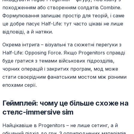
походженням або створенням солдатів Combine.
Формулювання залишає простір для теорій, і саме
це добре пасує Half-Life: тут часто цікаві не лише
відповіді, а й натяки.
Окрема інтрига – візуальні та сюжетні перегуки з
Half-Life: Opposing Force. Якщо Progenitors справді
буде гратися з темами військових підрозділів,
чорних операцій і закритих програм, мод може
стати своєрідним фанатським мостом між різними
епохами серії.
Геймплей: чому це більше схоже на
стелс-immersive sim
Найцікавіше в Progenitors – не лише сетинг, а й
обіцяний підхід до гри. З оприлюднених матеріалів