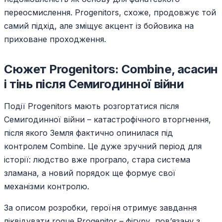
переосмислення. Progenitors, схоже, продовжує той
самий підхід, але зміщує акцент із бойовика на
приховане проходження.
Сюжет Progenitors: Combine, асасин
і тінь після Семигодинної війни
Події Progenitors мають розгортатися після
Семигодинної війни – катастрофічного вторгнення,
після якого Земля фактично опинилася під
контролем Combine. Це дуже зручний період для
історії: людство вже програло, стара система
зламана, а новий порядок ще формує свої
механізми контролю.
За описом розробки, героїня отримує завдання
ліквідувати rogue Progenitor – фігуру, пов’язану з