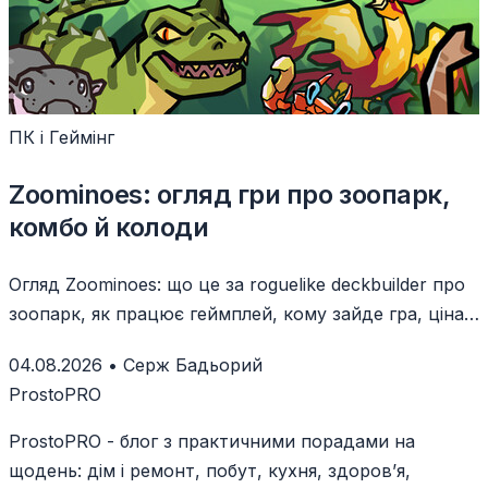
ПК і Геймінг
Zoominoes: огляд гри про зоопарк,
комбо й колоди
Огляд Zoominoes: що це за roguelike deckbuilder про
зоопарк, як працює геймплей, кому зайде гра, ціна
й системні вимоги.
04.08.2026
•
Серж Бадьорий
ProstoPRO
ProstoPRO - блог з практичними порадами на
щодень: дім і ремонт, побут, кухня, здоров’я,