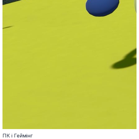
ПК і Геймінг