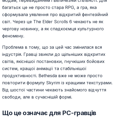
модам, перевиданням і величезній спільноті. Для
багатьох це не просто стара RPG, а гра, яка
сформувала уявлення про відкритий фентезійний
світ. Через це The Elder Scrolls 6 чекають не як
чергову новинку, а як спадкоємця культурного
феномену.
Проблема в тому, що за цей час змінилася вся
індустрія. Гравці звикли до щільніших відкритих
світів, якіснішої постановки, гнучкіших бойових
систем, кращої анімації та стабільнішої
продуктивності. Bethesda вже не може просто
повторити формулу Skyrim із кращими текстурами.
Від шостої частини чекають знайомого відчуття
свободи, але в сучаснішій формі.
Що це означає для PC-гравців