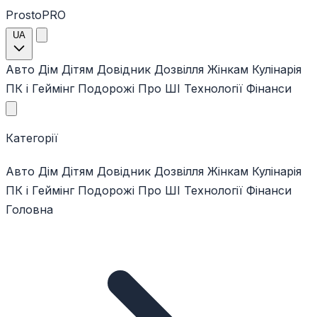
ProstoPRO
UA
Авто
Дім
Дітям
Довідник
Дозвілля
Жінкам
Кулінарія
ПК і Геймінг
Подорожі
Про ШІ
Технології
Фінанси
Категорії
Авто
Дім
Дітям
Довідник
Дозвілля
Жінкам
Кулінарія
ПК і Геймінг
Подорожі
Про ШІ
Технології
Фінанси
Головна