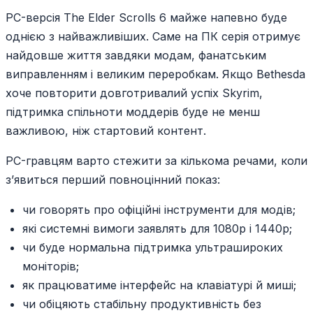
PC-версія The Elder Scrolls 6 майже напевно буде
однією з найважливіших. Саме на ПК серія отримує
найдовше життя завдяки модам, фанатським
виправленням і великим переробкам. Якщо Bethesda
хоче повторити довготривалий успіх Skyrim,
підтримка спільноти моддерів буде не менш
важливою, ніж стартовий контент.
PC-гравцям варто стежити за кількома речами, коли
з’явиться перший повноцінний показ:
чи говорять про офіційні інструменти для модів;
які системні вимоги заявлять для 1080p і 1440p;
чи буде нормальна підтримка ультрашироких
моніторів;
як працюватиме інтерфейс на клавіатурі й миші;
чи обіцяють стабільну продуктивність без