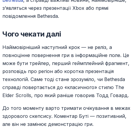
Bethesda
, а справді важливі новини, найімовірніше,
з’являться через презентації Xbox або прямі
повідомлення Bethesda.
Чого чекати далі
Найімовірніший наступний крок — не реліз, а
повноцінне повернення гри в інформаційне поле. Це
може бути трейлер, перший геймплейний фрагмент,
розповідь про регіон або коротка презентація
технологій. Саме тоді стане зрозуміло, чи Bethesda
справді повертається до «класичного» стилю The
Elder Scrolls, про який раніше говорив Тодд Говард.
До того моменту варто тримати очікування в межах
здорового скепсису. Коментар Буті — позитивний,
але він не замінює демонстрацію гри.