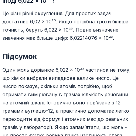
іноді 6,022 × 10²³?
Це різні рівні округлення. Для простих задач
достатньо 6,02 × 10²³. Якщо потрібна трохи більша
точність, беруть 6,022 × 10²³. Повне визначене
значення має більше цифр: 6,02214076 × 10²³.
Підсумок
Один моль дорівнює 6,022 × 10²³ частинок не тому,
що хіміки вибрали випадкове велике число. Це
число показує, скільки атомів потрібно, щоб
отримати вимірювану в грамах кількість речовини
на атомній шкалі. Історично воно пов’язане з 12
грамами вуглецю-12, а практично допомагає легко
переходити від формул і атомних мас до реальних
грамів у лабораторії. Якщо запам’ятати, що моль -
це просто «дуже велика пачка частинок», стала