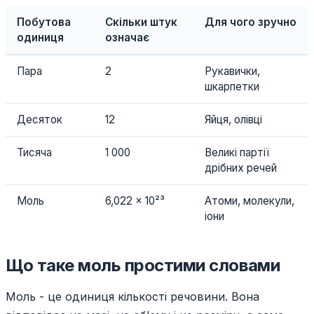
Побутова
Скільки штук
Для чого зручно
одиниця
означає
Пара
2
Рукавички,
шкарпетки
Десяток
12
Яйця, олівці
Тисяча
1 000
Великі партії
дрібних речей
Моль
6,022 × 10²³
Атоми, молекули,
іони
Що таке моль простими словами
Моль - це одиниця кількості речовини. Вона