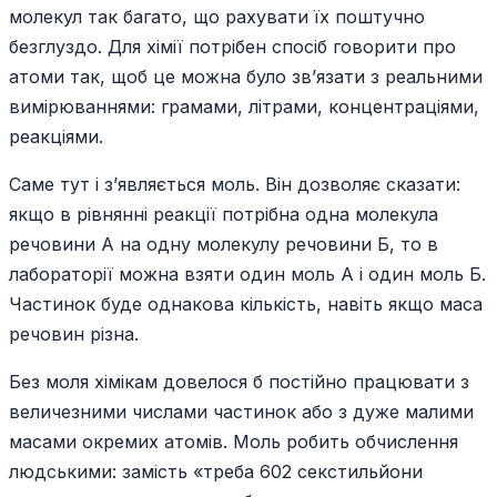
молекул так багато, що рахувати їх поштучно
безглуздо. Для хімії потрібен спосіб говорити про
атоми так, щоб це можна було зв’язати з реальними
вимірюваннями: грамами, літрами, концентраціями,
реакціями.
Саме тут і з’являється моль. Він дозволяє сказати:
якщо в рівнянні реакції потрібна одна молекула
речовини А на одну молекулу речовини Б, то в
лабораторії можна взяти один моль А і один моль Б.
Частинок буде однакова кількість, навіть якщо маса
речовин різна.
Без моля хімікам довелося б постійно працювати з
величезними числами частинок або з дуже малими
масами окремих атомів. Моль робить обчислення
людськими: замість «треба 602 секстильйони