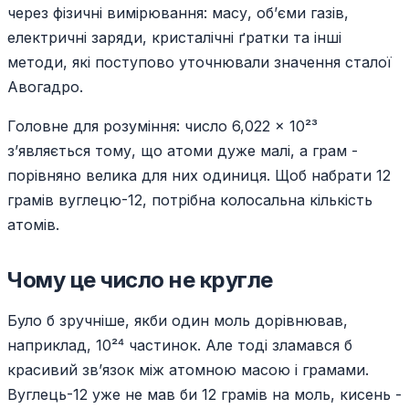
через фізичні вимірювання: масу, об’єми газів,
електричні заряди, кристалічні ґратки та інші
методи, які поступово уточнювали значення сталої
Авогадро.
Головне для розуміння: число 6,022 × 10²³
з’являється тому, що атоми дуже малі, а грам -
порівняно велика для них одиниця. Щоб набрати 12
грамів вуглецю-12, потрібна колосальна кількість
атомів.
Чому це число не кругле
Було б зручніше, якби один моль дорівнював,
наприклад, 10²⁴ частинок. Але тоді зламався б
красивий зв’язок між атомною масою і грамами.
Вуглець-12 уже не мав би 12 грамів на моль, кисень -