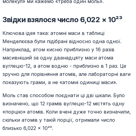
молекул» ми кажемо «треба один моль».
Звідки взялося число 6,022 × 10²³
Ключова ідея така: атомні маси в таблиці
Менделєєва були підібрані відносно одна одної.
Наприклад, атом кисню приблизно у 16 разів
масивніший за одну дванадцяту маси атома
вуглецю-12, а атом водню - приблизно в 1 раз. Це
зручно для порівняння атомів, але лабораторні ваги
показують грами, а не «атомні одиниці маси».
Моль став способом поєднати ці дві шкали. Було
визначено, що 12 грамів вуглецю-12 містять одну
«порцію» атомів. Коли вчені дуже точно визначили,
скільки атомів у такій порції, отримали число
близько 6,022 × 10²³.