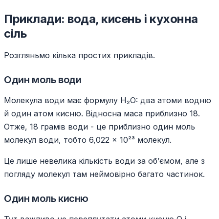
Приклади: вода, кисень і кухонна
сіль
Розгляньмо кілька простих прикладів.
Один моль води
Молекула води має формулу H₂O: два атоми водню
й один атом кисню. Відносна маса приблизно 18.
Отже, 18 грамів води - це приблизно один моль
молекул води, тобто 6,022 × 10²³ молекул.
Це лише невелика кількість води за об’ємом, але з
погляду молекул там неймовірно багато частинок.
Один моль кисню