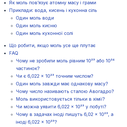
Як моль пов’язує атомну масу і грами
Приклади: вода, кисень і кухонна сіль
Один моль води
Один моль кисню
Один моль кухонної солі
Що робити, якщо моль усе ще плутає
FAQ
Чому не зробили моль рівним 10²³ або 10²⁴
частинок?
Чи є 6,022 × 10²³ точним числом?
Один моль завжди має однакову масу?
Чому число називають сталою Авогадро?
Моль використовується тільки в хімії?
Чи можна уявити 6,022 × 10²³ у побуті?
Чому в задачах іноді пишуть 6,02 × 10²³, а
іноді 6,022 × 10²³?