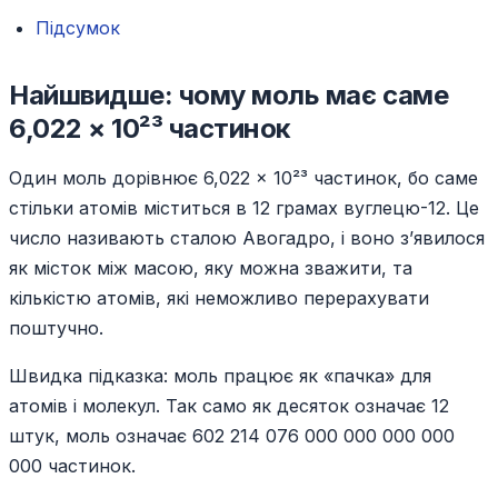
Підсумок
Найшвидше: чому моль має саме
6,022 × 10²³ частинок
Один моль дорівнює 6,022 × 10²³ частинок, бо саме
стільки атомів міститься в 12 грамах вуглецю-12. Це
число називають сталою Авогадро, і воно з’явилося
як місток між масою, яку можна зважити, та
кількістю атомів, які неможливо перерахувати
поштучно.
Швидка підказка: моль працює як «пачка» для
атомів і молекул. Так само як десяток означає 12
штук, моль означає 602 214 076 000 000 000 000
000 частинок.