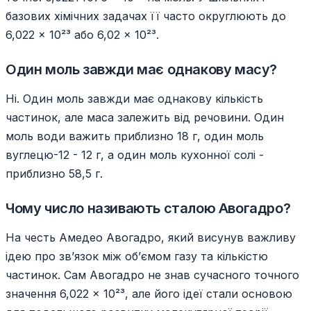
базових хімічних задачах її часто округлюють до
6,022 × 10²³ або 6,02 × 10²³.
Один моль завжди має однакову масу?
Ні. Один моль завжди має однакову кількість
частинок, але маса залежить від речовини. Один
моль води важить приблизно 18 г, один моль
вуглецю-12 - 12 г, а один моль кухонної солі -
приблизно 58,5 г.
Чому число називають сталою Авогадро?
На честь Амедео Авогадро, який висунув важливу
ідею про зв’язок між об’ємом газу та кількістю
частинок. Сам Авогадро не знав сучасного точного
значення 6,022 × 10²³, але його ідеї стали основою