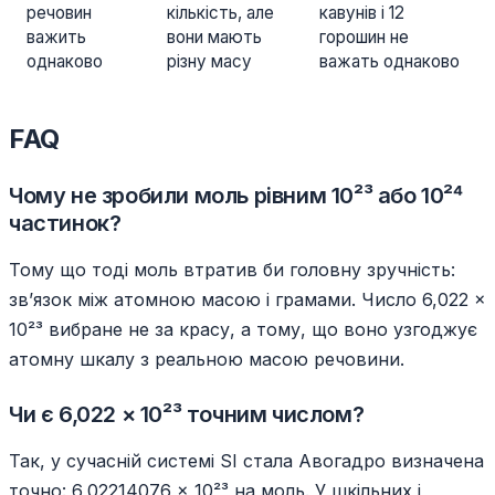
речовин
кількість, але
кавунів і 12
важить
вони мають
горошин не
однаково
різну масу
важать однаково
FAQ
Чому не зробили моль рівним 10²³ або 10²⁴
частинок?
Тому що тоді моль втратив би головну зручність:
зв’язок між атомною масою і грамами. Число 6,022 ×
10²³ вибране не за красу, а тому, що воно узгоджує
атомну шкалу з реальною масою речовини.
Чи є 6,022 × 10²³ точним числом?
Так, у сучасній системі SI стала Авогадро визначена
точно: 6,02214076 × 10²³ на моль. У шкільних і