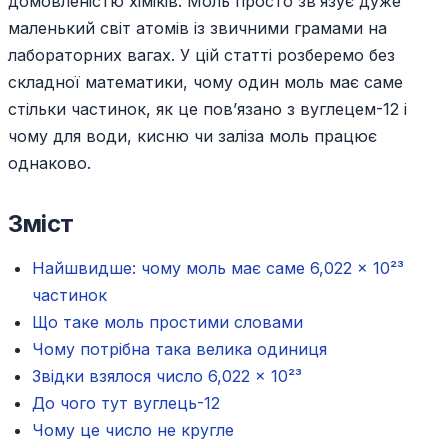
домовленістю хіміків. Моль просто зв’язує дуже
маленький світ атомів із звичними грамами на
лабораторних вагах. У цій статті розберемо без
складної математики, чому один моль має саме
стільки частинок, як це пов’язано з вуглецем-12 і
чому для води, кисню чи заліза моль працює
однаково.
Зміст
Найшвидше: чому моль має саме 6,022 × 10²³
частинок
Що таке моль простими словами
Чому потрібна така велика одиниця
Звідки взялося число 6,022 × 10²³
До чого тут вуглець-12
Чому це число не кругле