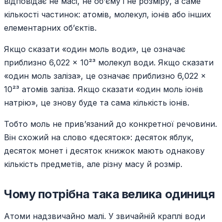
відповідає не масі, не об’єму і не розміру, а саме
кількості частинок: атомів, молекул, іонів або інших
елементарних об’єктів.
Якщо сказати «один моль води», це означає
приблизно 6,022 × 10²³ молекул води. Якщо сказати
«один моль заліза», це означає приблизно 6,022 ×
10²³ атомів заліза. Якщо сказати «один моль іонів
натрію», це знову буде та сама кількість іонів.
Тобто моль не прив’язаний до конкретної речовини.
Він схожий на слово «десяток»: десяток яблук,
десяток монет і десяток книжок мають однакову
кількість предметів, але різну масу й розмір.
Чому потрібна така велика одиниця
Атоми надзвичайно малі. У звичайній краплі води