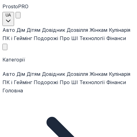
ProstoPRO
UA
Авто
Дім
Дітям
Довідник
Дозвілля
Жінкам
Кулінарія
ПК і Геймінг
Подорожі
Про ШІ
Технології
Фінанси
Категорії
Авто
Дім
Дітям
Довідник
Дозвілля
Жінкам
Кулінарія
ПК і Геймінг
Подорожі
Про ШІ
Технології
Фінанси
Головна