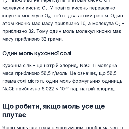
Тут важливо не переплутати атоми кисню O і
молекули кисню O₂. У повітрі кисень переважно
існує як молекула O₂, тобто два атоми разом. Один
атом кисню має масу приблизно 16, а молекула O₂ -
приблизно 32. Тому один моль молекул кисню має
масу приблизно 32 грами.
Один моль кухонної солі
Кухонна сіль - це натрій хлорид, NaCl. Її молярна
маса приблизно 58,5 г/моль. Це означає, що 58,5
грама солі містять один моль формульних одиниць
NaCl: приблизно 6,022 × 10²³ пар натрій-хлорид.
Що робити, якщо моль усе ще
плутає
Якщо моль здається незрозумілим, проблема часто