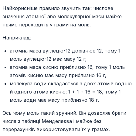
Найкорисніше правило звучить так: числове
значення атомної або молекулярної маси майже
прямо переходить у грами на моль.
Наприклад:
атомна маса вуглецю-12 дорівнює 12, тому 1
моль вуглецю-12 має масу 12 г;
атомна маса кисню приблизно 16, тому 1 моль
атомів кисню має масу приблизно 16 г;
молекула води складається з двох атомів водню
й одного атома кисню: 1 + 1 + 16 = 18, тому 1
моль води має масу приблизно 18 г.
Ось чому моль такий зручний. Він дозволяє брати
числа з таблиці Менделєєва і майже без
перерахунків використовувати їх у грамах.