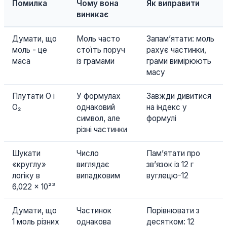
Помилка
Чому вона
Як виправити
виникає
Думати, що
Моль часто
Запам’ятати: моль
моль - це
стоїть поруч
рахує частинки,
маса
із грамами
грами вимірюють
масу
Плутати O і
У формулах
Завжди дивитися
O₂
однаковий
на індекс у
символ, але
формулі
різні частинки
Шукати
Число
Пам’ятати про
«круглу»
виглядає
зв’язок із 12 г
логіку в
випадковим
вуглецю-12
6,022 × 10²³
Думати, що
Частинок
Порівнювати з
1 моль різних
однакова
десятком: 12