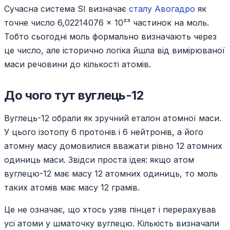
Сучасна система SI визначає
сталу Авогадро
як
точне число 6,02214076 × 10²³ частинок на моль.
Тобто сьогодні моль формально визначають через
це число, але історично логіка йшла від вимірюваної
маси речовини до кількості атомів.
До чого тут вуглець-12
Вуглець-12 обрали як зручний еталон атомної маси.
У цього ізотопу 6 протонів і 6 нейтронів, а його
атомну масу домовилися вважати рівно 12 атомних
одиниць маси. Звідси проста ідея: якщо атом
вуглецю-12 має масу 12 атомних одиниць, то моль
таких атомів має масу 12 грамів.
Це не означає, що хтось узяв пінцет і перерахував
усі атоми у шматочку вуглецю. Кількість визначали