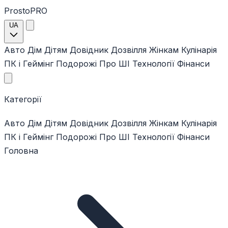
ProstoPRO
UA
Авто
Дім
Дітям
Довідник
Дозвілля
Жінкам
Кулінарія
ПК і Геймінг
Подорожі
Про ШІ
Технології
Фінанси
Категорії
Авто
Дім
Дітям
Довідник
Дозвілля
Жінкам
Кулінарія
ПК і Геймінг
Подорожі
Про ШІ
Технології
Фінанси
Головна