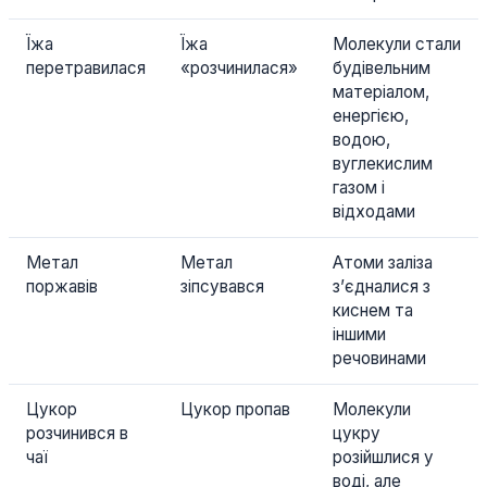
Їжа
Їжа
Молекули стали
перетравилася
«розчинилася»
будівельним
матеріалом,
енергією,
водою,
вуглекислим
газом і
відходами
Метал
Метал
Атоми заліза
поржавів
зіпсувався
з’єдналися з
киснем та
іншими
речовинами
Цукор
Цукор пропав
Молекули
розчинився в
цукру
чаї
розійшлися у
воді, але