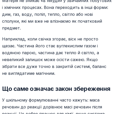
Матерія не зникає «в нікуди» у звичайних побутових
і хімічних процесах. Вона переходить в інші форми:
дим, газ, воду, попіл, тепло, світло або нові
сполуки, які ми вже не впізнаємо як початковий
предмет.
Наприклад, коли свічка згорає, віск не просто
щезає. Частина його стає вуглекислим газом і
водяною парою, частина дає тепло й світло, а
невеликий залишок може осісти сажею. Якщо
зібрати все дуже точно в закритій системі, баланс
не виглядатиме магічним.
Що саме означає закон збереження
У шкільному формулюванні часто кажуть: маса
речовин до реакції дорівнює масі речовин після
реакції. Це добре працює для хімії, якщо система