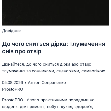
Довідник
До чого сниться дірка: тлумачення
снів про отвір
Дізнайтеся, до чого сниться дірка або отвір:
тлумачення за сонниками, сценаріями, символікою
та власними емоціями уві сні.
05.08.2026
•
Антон Сопраненко
ProstoPRO
ProstoPRO - блог з практичними порадами на
щодень: дім і ремонт, побут, кухня, здоров’я,