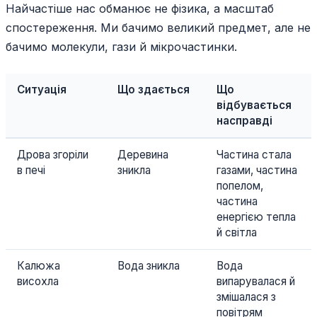
Найчастіше нас обманює не фізика, а масштаб
спостереження. Ми бачимо великий предмет, але не
бачимо молекули, гази й мікрочастинки.
Ситуація
Що здається
Що
відбувається
насправді
Дрова згоріли
Деревина
Частина стала
в печі
зникла
газами, частина
попелом,
частина
енергією тепла
й світла
Калюжа
Вода зникла
Вода
висохла
випарувалася й
змішалася з
повітрям