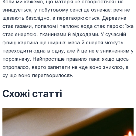
Коли ми кажемо, що матерія не створюється і не
знищується, у побутовому сенсі це означає: речі не
щезають безслідно, а перетворюються. Деревина
стає газами, попелом і теплом; вода стає парою; їжа
стає енергією, тканинами й відходами. У сучасній
фізиці картина ще ширша: маса й енергія можуть
переходити одна в одну, але й це не є зникненням у
порожнечу. Найпростіше правило таке: якщо щось
«пропало», варто запитати не «де воно зникло», а
«у що воно перетворилося».
Схожі статті