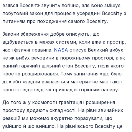
взявся Всесвіт» звучить логічно, але воно змішує
побутовий закон для процесів усередині Всесвіту з
питанням про походження самого Всесвіту.
Закони збереження добре описують, що
відбувається в межах системи, коли вже є простір,
час і фізичні правила.
NASA
описує Великий вибух
не як вибух речовини в порожньому просторі, а як
ранній гарячий і щільний стан Всесвіту, після якого
простір розширювався. Тому запитання «що було
до» або «звідки взялася вся матерія» не має такої
простої відповіді, як приклад із горінням паперу.
До того ж у космології гравітація і розширення
простору додають складності. На рівні звичайних
реакцій ми можемо акуратно порахувати, що
увійшло й що вийшло. На рівні всього Всесвіту це