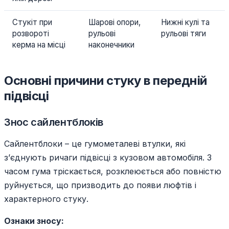
Стукіт при
Шарові опори,
Нижні кулі та
розвороті
рульові
рульові тяги
керма на місці
наконечники
Основні причини стуку в передній
підвісці
Знос сайлентблоків
Сайлентблоки – це гумометалеві втулки, які
з’єднують ричаги підвісці з кузовом автомобіля. З
часом гума тріскається, розклеюється або повністю
руйнується, що призводить до появи люфтів і
характерного стуку.
Ознаки зносу: