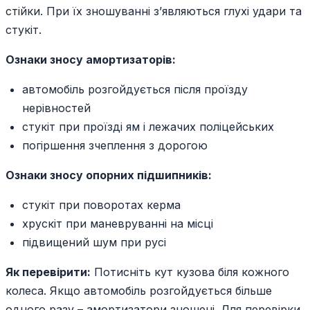
стійки. При їх зношуванні з’являються глухі удари та
стукіт.
Ознаки зносу амортизаторів:
автомобіль розгойдується після проїзду
нерівностей
стукіт при проїзді ям і лежачих поліцейських
погіршення зчеплення з дорогою
Ознаки зносу опорних підшипників:
стукіт при поворотах керма
хрускіт при маневруванні на місці
підвищений шум при русі
Як перевірити:
Потисніть кут кузова біля кожного
колеса. Якщо автомобіль розгойдується більше
одного разу – амортизатори зношені. Для перевірки