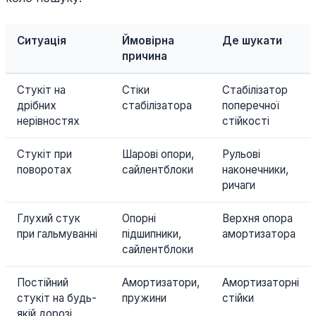
Ситуація
Ймовірна
Де шукати
причина
Стукіт на
Стіки
Стабілізатор
дрібних
стабілізатора
поперечної
нерівностях
стійкості
Стукіт при
Шарові опори,
Рульові
поворотах
сайлентблоки
наконечники,
ричаги
Глухий стук
Опорні
Верхня опора
при гальмуванні
підшипники,
амортизатора
сайлентблоки
Постійний
Амортизатори,
Амортизаторні
стукіт на будь-
пружини
стійки
якій дорозі