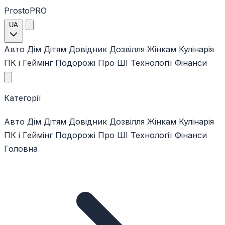
ProstoPRO
UA
Авто
Дім
Дітям
Довідник
Дозвілля
Жінкам
Кулінарія
ПК і Геймінг
Подорожі
Про ШІ
Технології
Фінанси
Категорії
Авто
Дім
Дітям
Довідник
Дозвілля
Жінкам
Кулінарія
ПК і Геймінг
Подорожі
Про ШІ
Технології
Фінанси
Головна