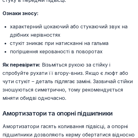
стуку в передній підвісці.
Ознаки зносу:
характерний цокаючий або стукаючий звук на
дрібних нерівностях
стукіт зникає при натисканні на гальма
погіршення керованості в поворотах
Як перевірити:
Візьміться рукою за стійку і
спробуйте рухати її вгору-вниз. Якщо є люфт або
чути стукіт – деталь підлягає заміні. Зазвичай стійки
зношуються симетрично, тому рекомендується
міняти обидві одночасно.
Амортизатори та опорні підшипники
Амортизатори гасять коливання підвісці, а опорні
підшипники дозволяють керму обертатися відносно