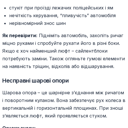
стукіт при проїзді лежачих поліцейських і ям
нечіткість керування, “пливучість” автомобіля
нерівномірний знос шин
Як перевірити:
Підніміть автомобіль, захопіть ричаг
міцно руками і спробуйте рухати його в різні боки.
Якщо є хоч найменший люфт – сайлентблоки
потребують заміни. Також огляньте гумові елементи
на наявність тріщин, відколів або відшарування.
Несправні шарові опори
Шарова опора – це шарнірне з’єднання між ричагом
і поворотним кулаком. Вона забезпечує рух колеса в
вертикальній і горизонтальній площинах. При зноші
з’являється люфт, який проявляється стуком.