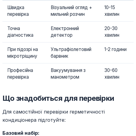
Швидка
Візуальний огляд +
10-15
перевірка
мильний розчин
хвилин
Точна
Електронний
20-30
діагностика
детектор
хвилин
При підозрі на
Ультрафіолетовий
1-2 години
мікротріщину
барвник
Професійна
Вакуумування з
30-60
перевірка
манометром
хвилин
Що знадобиться для перевірки
Для самостійної перевірки герметичності
кондиціонера підготуйте:
Базовий набір: