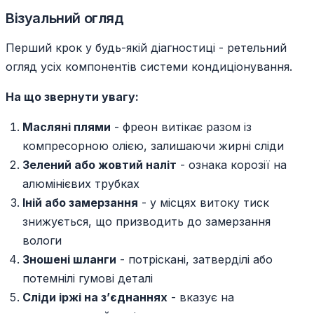
Візуальний огляд
Перший крок у будь-якій діагностиці - ретельний
огляд усіх компонентів системи кондиціонування.
На що звернути увагу:
Масляні плями
- фреон витікає разом із
компресорною олією, залишаючи жирні сліди
Зелений або жовтий наліт
- ознака корозії на
алюмінієвих трубках
Іній або замерзання
- у місцях витоку тиск
знижується, що призводить до замерзання
вологи
Зношені шланги
- потріскані, затверділі або
потемнілі гумові деталі
Сліди іржі на з’єднаннях
- вказує на