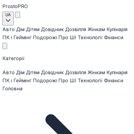
ProstoPRO
UA
Авто
Дім
Дітям
Довідник
Дозвілля
Жінкам
Кулінарія
ПК і Геймінг
Подорожі
Про ШІ
Технології
Фінанси
Категорії
Авто
Дім
Дітям
Довідник
Дозвілля
Жінкам
Кулінарія
ПК і Геймінг
Подорожі
Про ШІ
Технології
Фінанси
Головна