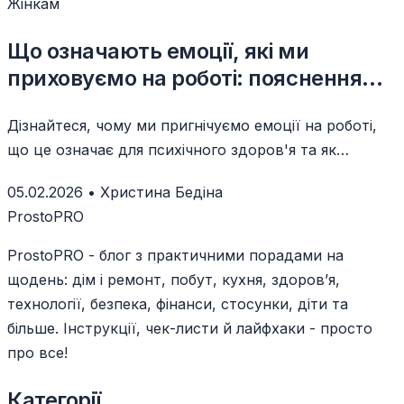
Жінкам
Що означають емоції, які ми
приховуємо на роботі: пояснення
психолога
Дізнайтеся, чому ми пригнічуємо емоції на роботі,
що це означає для психічного здоров'я та як
навчитися екологічно висловлювати почуття в офісі.
05.02.2026
•
Христина Бедіна
ProstoPRO
ProstoPRO - блог з практичними порадами на
щодень: дім і ремонт, побут, кухня, здоров’я,
технології, безпека, фінанси, стосунки, діти та
більше. Інструкції, чек-листи й лайфхаки - просто
про все!
Категорії