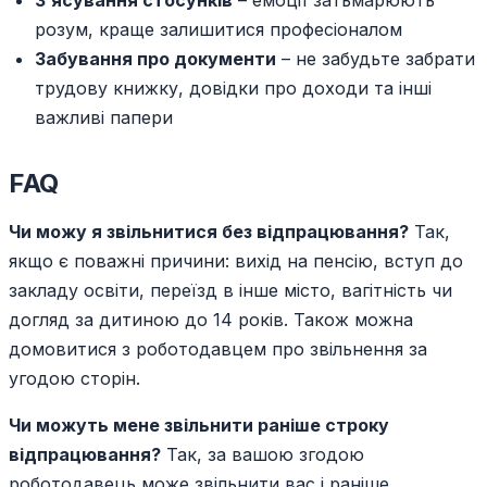
З’ясування стосунків
– емоції затьмарюють
розум, краще залишитися професіоналом
Забування про документи
– не забудьте забрати
трудову книжку, довідки про доходи та інші
важливі папери
FAQ
Чи можу я звільнитися без відпрацювання?
Так,
якщо є поважні причини: вихід на пенсію, вступ до
закладу освіти, переїзд в інше місто, вагітність чи
догляд за дитиною до 14 років. Також можна
домовитися з роботодавцем про звільнення за
угодою сторін.
Чи можуть мене звільнити раніше строку
відпрацювання?
Так, за вашою згодою
роботодавець може звільнити вас і раніше