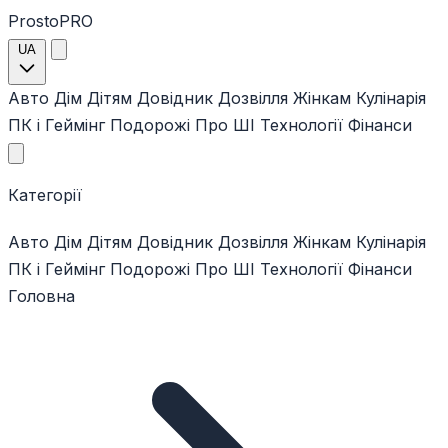
ProstoPRO
UA
Авто
Дім
Дітям
Довідник
Дозвілля
Жінкам
Кулінарія
ПК і Геймінг
Подорожі
Про ШІ
Технології
Фінанси
Категорії
Авто
Дім
Дітям
Довідник
Дозвілля
Жінкам
Кулінарія
ПК і Геймінг
Подорожі
Про ШІ
Технології
Фінанси
Головна