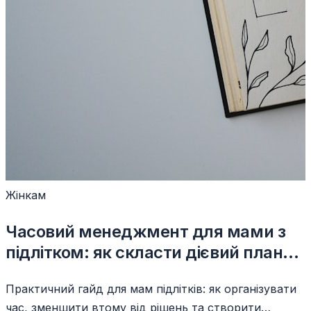
Жінкам
Часовий менеджмент для мами з
підлітком: як скласти дієвий планер
і уникнути вигорання
Практичний гайд для мам підлітків: як організувати
час, зменшити втому від рішень та створити