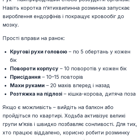
Навіть коротка п’ятихвилинна розминка запускає
вироблення ендорфінів і покращує кровообіг до
мозку.
Прості вправи на ранок:
Кругові рухи головою
– по 5 обертань у кожен
бік
Повороти корпусу
– 10 поворотів у кожен бік
Присідання
– 10–15 повторів
Махи руками
– 20 махів вперед і назад
Розтяжка на підлозі
– кішка-корова, дитяча поза
Якщо є можливість – вийдіть на балкон або
пройдіться по квартирі. Ходьба активізує великі
групи м’язів і швидко позбавляє сонливості. Для тих,
хто працює віддалено, корисно робити розминку