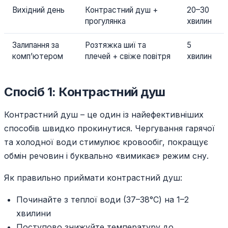
Вихідний день
Контрастний душ +
20–30
прогулянка
хвилин
Залипання за
Розтяжка шиї та
5
комп’ютером
плечей + свіже повітря
хвилин
Спосіб 1: Контрастний душ
Контрастний душ – це один із найефективніших
способів швидко прокинутися. Чергування гарячої
та холодної води стимулює кровообіг, покращує
обмін речовин і буквально «вимикає» режим сну.
Як правильно приймати контрастний душ:
Починайте з теплої води (37–38°C) на 1–2
хвилини
Поступово знижуйте температуру до