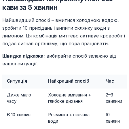
кави за 5 хвилин
Найшвидший спосіб – вмитися холодною водою,
зробити 10 присідань і випити склянку води з
лимоном. Ця комбінація миттєво активує кровообіг і
подає сигнал організму, що пора працювати.
Швидка підказка:
вибирайте спосіб залежно від
вашої ситуації.
Ситуація
Найкращий спосіб
Час
Дуже мало
Холодне вмивання +
2–3
часу
глибоке дихання
хвилини
Є 10 хвилин
Розминка + склянка
10
води
хвилин