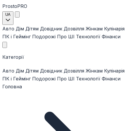
ProstoPRO
UA
Авто
Дім
Дітям
Довідник
Дозвілля
Жінкам
Кулінарія
ПК і Геймінг
Подорожі
Про ШІ
Технології
Фінанси
Категорії
Авто
Дім
Дітям
Довідник
Дозвілля
Жінкам
Кулінарія
ПК і Геймінг
Подорожі
Про ШІ
Технології
Фінанси
Головна