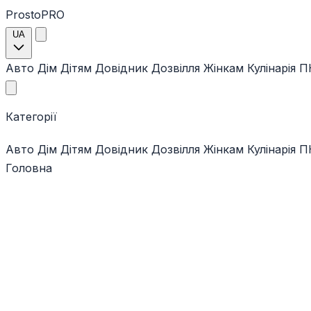
ProstoPRO
UA
Авто
Дім
Дітям
Довідник
Дозвілля
Жінкам
Кулінарія
ПК
Категорії
Авто
Дім
Дітям
Довідник
Дозвілля
Жінкам
Кулінарія
ПК
Головна