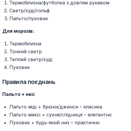
Термобілизна/футболка з довгим рукавом
Светр/худі/гольф
Пальто/пуховик
Для морозів:
Термобілизна
Тонкий светр
Теплий светр/худі
Пуховик
Правила поєднань
Пальто + низ:
Пальто міді + брюки/джинси – класика
Пальто максі + сукня/спідниця – елегантно
Пуховик + будь-який низ – практично