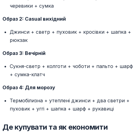
черевики + сумка
Образ 2: Casual вихідний
Джинси + светр + пуховик + кросівки + шапка +
рюкзак
Образ 3: Вечірній
Сукня-светр + колготи + чоботи + пальто + шарф
+ сумка-клатч
Образ 4: Для морозу
Термобілизна + утеплені джинси + два светри +
пуховик + уггі + шапка + шарф + рукавиці
Де купувати та як економити