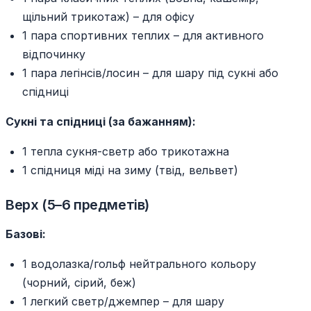
щільний трикотаж) – для офісу
1 пара спортивних теплих – для активного
відпочинку
1 пара легінсів/лосин – для шару під сукні або
спідниці
Сукні та спідниці (за бажанням):
1 тепла сукня-светр або трикотажна
1 спідниця міді на зиму (твід, вельвет)
Верх (5–6 предметів)
Базові:
1 водолазка/гольф нейтрального кольору
(чорний, сірий, беж)
1 легкий светр/джемпер – для шару