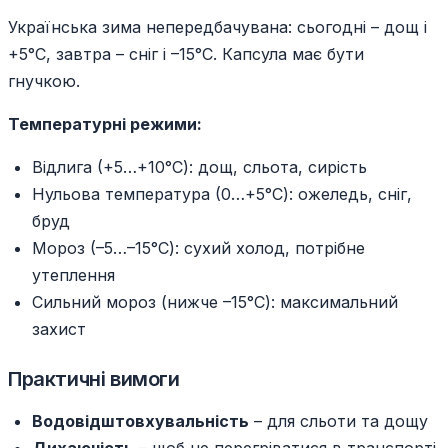
Українська зима непередбачувана: сьогодні – дощ і
+5°C, завтра – сніг і –15°C. Капсула має бути
гнучкою.
Температурні режими:
Відлига (+5…+10°C): дощ, сльота, сирість
Нульова температура (0…+5°C): ожеледь, сніг,
бруд
Мороз (–5…–15°C): сухий холод, потрібне
утеплення
Сильний мороз (нижче –15°C): максимальний
захист
Практичні вимоги
Водовідштовхувальність
– для сльоти та дощу