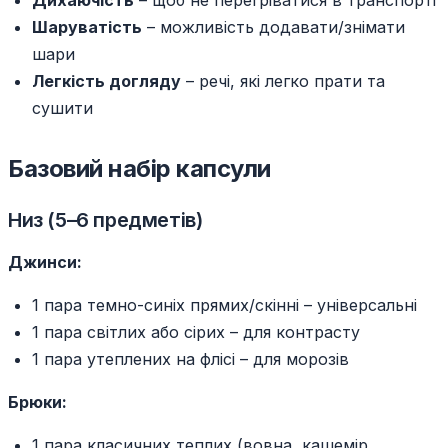
Дихаючість
– щоб не перегріватися в транспорті
Шаруватість
– можливість додавати/знімати
шари
Легкість догляду
– речі, які легко прати та
сушити
Базовий набір капсули
Низ (5–6 предметів)
Джинси:
1 пара темно-синіх прямих/скінні – універсальні
1 пара світлих або сірих – для контрасту
1 пара утеплених на флісі – для морозів
Брюки:
1 пара класичних теплих (вовна, кашемір,