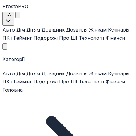
ProstoPRO
UA
Авто
Дім
Дітям
Довідник
Дозвілля
Жінкам
Кулінарія
ПК і Геймінг
Подорожі
Про ШІ
Технології
Фінанси
Категорії
Авто
Дім
Дітям
Довідник
Дозвілля
Жінкам
Кулінарія
ПК і Геймінг
Подорожі
Про ШІ
Технології
Фінанси
Головна