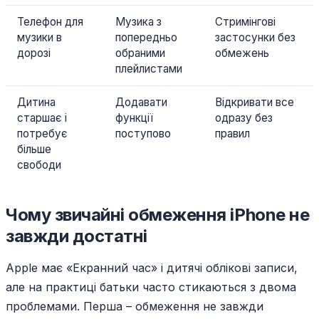
Телефон для
Музика з
Стримінгові
музики в
попередньо
застосунки без
дорозі
обраними
обмежень
плейлистами
Дитина
Додавати
Відкривати все
старшає і
функції
одразу без
потребує
поступово
правил
більше
свободи
Чому звичайні обмеження iPhone не
завжди достатні
Apple має «Екранний час» і дитячі облікові записи,
але на практиці батьки часто стикаються з двома
проблемами. Перша – обмеження не завжди