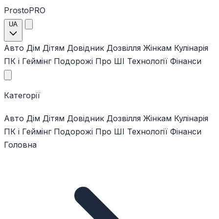
ProstoPRO
UA
Авто
Дім
Дітям
Довідник
Дозвілля
Жінкам
Кулінарія
ПК і Геймінг
Подорожі
Про ШІ
Технології
Фінанси
Категорії
Авто
Дім
Дітям
Довідник
Дозвілля
Жінкам
Кулінарія
ПК і Геймінг
Подорожі
Про ШІ
Технології
Фінанси
Головна