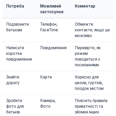
Потреба
Можливий
Коментар
застосунок
Подзвонити
Телефон,
Обмежте
батькам
FaceTime
контакти, якщо це
можливо
Написати
Повідомлення
Перевірте, як
коротке
режим
повідомлення
поводиться з
посиланнями
Знайти
Карти
Корисно для
дорогу
школи, гуртків,
поїздок містом
Зробити
Камера,
Поясніть правила
фото для
Фото
приватності та
батьків
зйомки інших