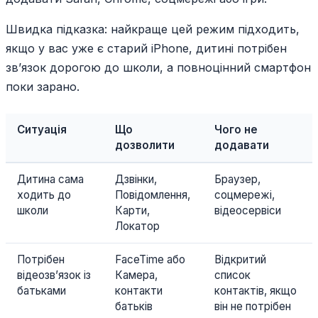
Швидка підказка: найкраще цей режим підходить,
якщо у вас уже є старий iPhone, дитині потрібен
зв’язок дорогою до школи, а повноцінний смартфон
поки зарано.
Ситуація
Що
Чого не
дозволити
додавати
Дитина сама
Дзвінки,
Браузер,
ходить до
Повідомлення,
соцмережі,
школи
Карти,
відеосервіси
Локатор
Потрібен
FaceTime або
Відкритий
відеозв’язок із
Камера,
список
батьками
контакти
контактів, якщо
батьків
він не потрібен