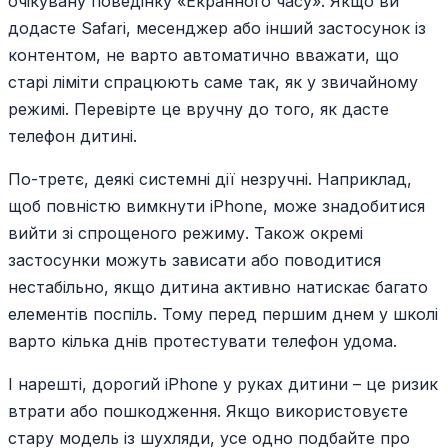
очікувану поведінку «Екранного часу». Якщо ви
додасте Safari, месенджер або інший застосунок із
контентом, не варто автоматично вважати, що
старі ліміти спрацюють саме так, як у звичайному
режимі. Перевірте це вручну до того, як дасте
телефон дитині.
По-третє, деякі системні дії незручні. Наприклад,
щоб повністю вимкнути iPhone, може знадобитися
вийти зі спрощеного режиму. Також окремі
застосунки можуть зависати або поводитися
нестабільно, якщо дитина активно натискає багато
елементів поспіль. Тому перед першим днем у школі
варто кілька днів протестувати телефон удома.
І нарешті, дорогий iPhone у руках дитини – це ризик
втрати або пошкодження. Якщо використовуєте
стару модель із шухляди, усе одно подбайте про