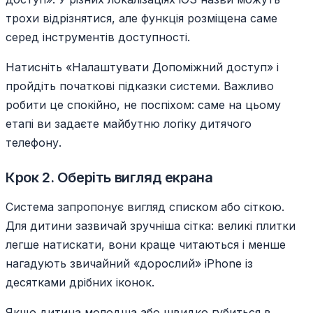
трохи відрізнятися, але функція розміщена саме
серед інструментів доступності.
Натисніть «Налаштувати Допоміжний доступ» і
пройдіть початкові підказки системи. Важливо
робити це спокійно, не поспіхом: саме на цьому
етапі ви задаєте майбутню логіку дитячого
телефону.
Крок 2. Оберіть вигляд екрана
Система запропонує вигляд списком або сіткою.
Для дитини зазвичай зручніша сітка: великі плитки
легше натискати, вони краще читаються і менше
нагадують звичайний «дорослий» iPhone із
десятками дрібних іконок.
Якщо дитина молодша або швидко губиться в