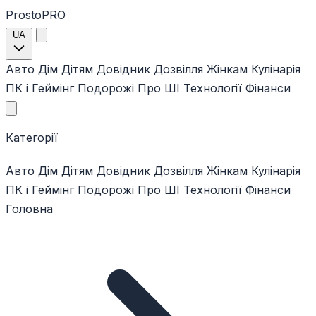
ProstoPRO
UA
Авто
Дім
Дітям
Довідник
Дозвілля
Жінкам
Кулінарія
ПК і Геймінг
Подорожі
Про ШІ
Технології
Фінанси
Категорії
Авто
Дім
Дітям
Довідник
Дозвілля
Жінкам
Кулінарія
ПК і Геймінг
Подорожі
Про ШІ
Технології
Фінанси
Головна