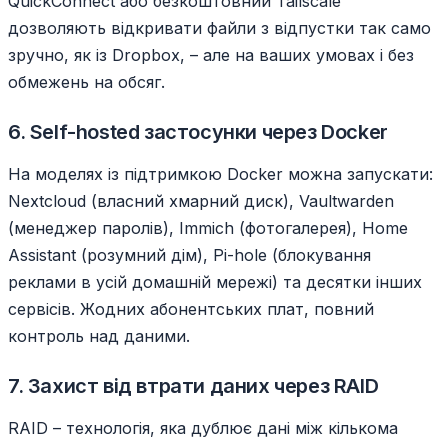
QuickConnect або безкоштовний Tailscale
дозволяють відкривати файли з відпустки так само
зручно, як із Dropbox, – але на ваших умовах і без
обмежень на обсяг.
6. Self-hosted застосунки через Docker
На моделях із підтримкою Docker можна запускати:
Nextcloud (власний хмарний диск), Vaultwarden
(менеджер паролів), Immich (фотогалерея), Home
Assistant (розумний дім), Pi-hole (блокування
реклами в усій домашній мережі) та десятки інших
сервісів. Жодних абонентських плат, повний
контроль над даними.
7. Захист від втрати даних через RAID
RAID – технологія, яка дублює дані між кількома