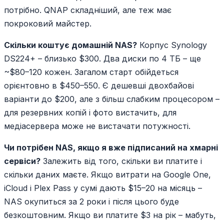
потрібно. QNAP складніший, але теж має
покроковий майстер.
Скільки коштує домашній NAS?
Корпус Synology
DS224+ – близько $300. Два диски по 4 ТБ – ще
~$80–120 кожен. Загалом старт обійдеться
орієнтовно в $450–550. Є дешевші двохбайові
варіанти до $200, але з більш слабким процесором –
для резервних копій і фото вистачить, для
медіасервера може не вистачати потужності.
Чи потрібен NAS, якщо я вже підписаний на хмарні
сервіси?
Залежить від того, скільки ви платите і
скільки даних маєте. Якщо витрати на Google One,
iCloud і Plex Pass у сумі дають $15–20 на місяць –
NAS окупиться за 2 роки і після цього буде
безкоштовним. Якщо ви платите $3 на рік – мабуть,