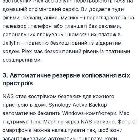
Застосунки Plex або Jellyfin перетворюють NAS на
домашній стрімінговий сервіс. Ви додаєте туди
фільми, серіали, аніме, музику – і переглядаєте їх на
телевізорі, телефоні або планшеті без реклами,
регіональних блокувань і щомісячних платежів.
Jellyfin – повністю безкоштовний і з відкритим
кодом. Plex має безкоштовний рівень із платними
розширеннями.
3. Автоматичне резервне копіювання всіх
пристроїв
NAS стає «острівком безпеки» для кожного
пристрою в домі. Synology Active Backup
автоматично бекапить Windows-комп’ютери. Mac
підтримує Time Machine через NAS нативно. Фото зі
смартфонів можна налаштувати так, щоб вони
завантажувалися автоматично щоразу, коли