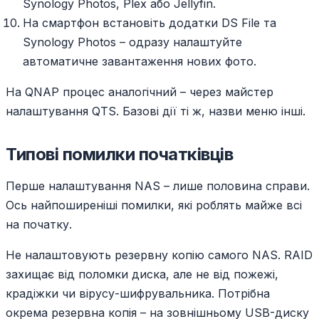
Synology Photos, Plex або Jellyfin.
На смартфон встановіть додатки DS File та
Synology Photos – одразу налаштуйте
автоматичне завантаження нових фото.
На QNAP процес аналогічний – через майстер
налаштування QTS. Базові дії ті ж, назви меню інші.
Типові помилки початківців
Перше налаштування NAS – лише половина справи.
Ось найпоширеніші помилки, які роблять майже всі
на початку.
Не налаштовують резервну копію самого NAS. RAID
захищає від поломки диска, але не від пожежі,
крадіжки чи вірусу-шифрувальника. Потрібна
окрема резервна копія – на зовнішньому USB-диску