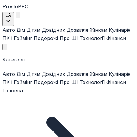
ProstoPRO
UA
Авто
Дім
Дітям
Довідник
Дозвілля
Жінкам
Кулінарія
ПК і Геймінг
Подорожі
Про ШІ
Технології
Фінанси
Категорії
Авто
Дім
Дітям
Довідник
Дозвілля
Жінкам
Кулінарія
ПК і Геймінг
Подорожі
Про ШІ
Технології
Фінанси
Головна