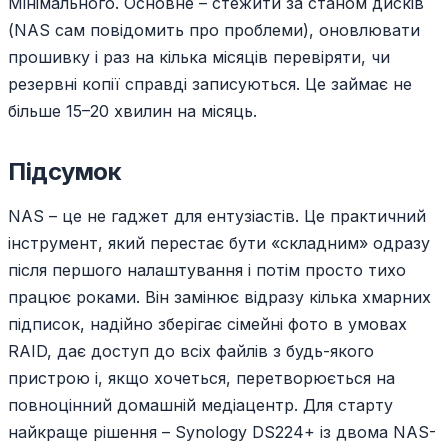
Мінімального. Основне – стежити за станом дисків
(NAS сам повідомить про проблеми), оновлювати
прошивку і раз на кілька місяців перевіряти, чи
резервні копії справді записуються. Це займає не
більше 15–20 хвилин на місяць.
Підсумок
NAS – це не гаджет для ентузіастів. Це практичний
інструмент, який перестає бути «складним» одразу
після першого налаштування і потім просто тихо
працює роками. Він замінює відразу кілька хмарних
підписок, надійно зберігає сімейні фото в умовах
RAID, дає доступ до всіх файлів з будь-якого
пристрою і, якщо хочеться, перетворюється на
повноцінний домашній медіацентр. Для старту
найкраще рішення – Synology DS224+ із двома NAS-