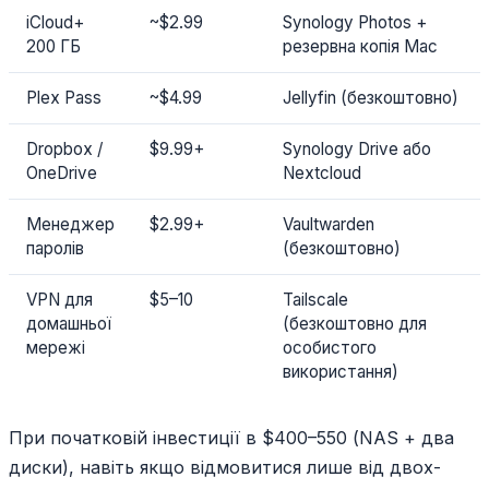
iCloud+
~$2.99
Synology Photos +
200 ГБ
резервна копія Mac
Plex Pass
~$4.99
Jellyfin (безкоштовно)
Dropbox /
$9.99+
Synology Drive або
OneDrive
Nextcloud
Менеджер
$2.99+
Vaultwarden
паролів
(безкоштовно)
VPN для
$5–10
Tailscale
домашньої
(безкоштовно для
мережі
особистого
використання)
При початковій інвестиції в $400–550 (NAS + два
диски), навіть якщо відмовитися лише від двох-