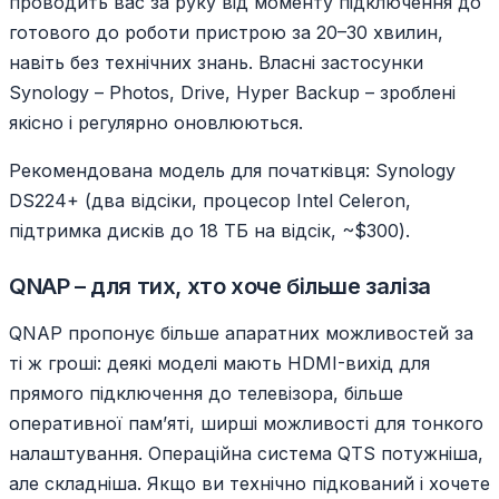
проводить вас за руку від моменту підключення до
готового до роботи пристрою за 20–30 хвилин,
навіть без технічних знань. Власні застосунки
Synology – Photos, Drive, Hyper Backup – зроблені
якісно і регулярно оновлюються.
Рекомендована модель для початківця: Synology
DS224+ (два відсіки, процесор Intel Celeron,
підтримка дисків до 18 ТБ на відсік, ~$300).
QNAP – для тих, хто хоче більше заліза
QNAP пропонує більше апаратних можливостей за
ті ж гроші: деякі моделі мають HDMI-вихід для
прямого підключення до телевізора, більше
оперативної пам’яті, ширші можливості для тонкого
налаштування. Операційна система QTS потужніша,
але складніша. Якщо ви технічно підкований і хочете