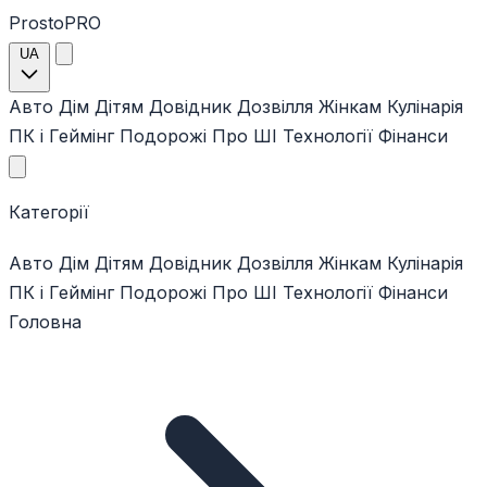
ProstoPRO
UA
Авто
Дім
Дітям
Довідник
Дозвілля
Жінкам
Кулінарія
ПК і Геймінг
Подорожі
Про ШІ
Технології
Фінанси
Категорії
Авто
Дім
Дітям
Довідник
Дозвілля
Жінкам
Кулінарія
ПК і Геймінг
Подорожі
Про ШІ
Технології
Фінанси
Головна