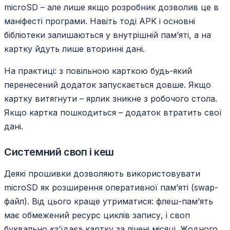
microSD – але лише якщо розробник дозволив це в
маніфесті програми. Навіть тоді APK і основні
бібліотеки залишаються у внутрішній пам’яті, а на
картку йдуть лише вторинні дані.
На практиці: з повільною карткою будь-який
перенесений додаток запускається довше. Якщо
картку витягнути – ярлик зникне з робочого стола.
Якщо картка пошкодиться – додаток втратить свої
дані.
Системний своп і кеш
Деякі прошивки дозволяють використовувати
microSD як розширення оперативної пам’яті (swap-
файл). Від цього краще утриматися: флеш-пам’ять
має обмежений ресурс циклів запису, і своп
буквально «з’їдає» картку за лічені місяці. Жодного