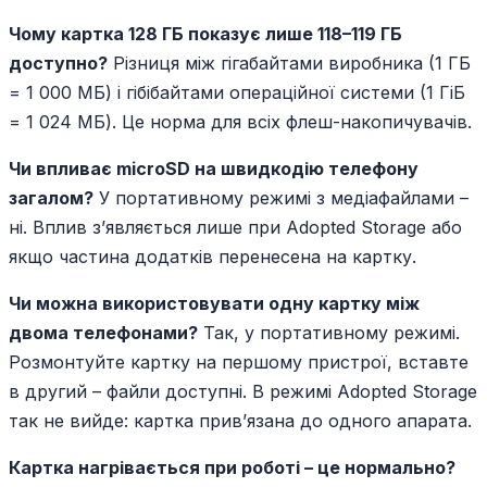
Чому картка 128 ГБ показує лише 118–119 ГБ
доступно?
Різниця між гігабайтами виробника (1 ГБ
= 1 000 МБ) і гібібайтами операційної системи (1 ГіБ
= 1 024 МБ). Це норма для всіх флеш-накопичувачів.
Чи впливає microSD на швидкодію телефону
загалом?
У портативному режимі з медіафайлами –
ні. Вплив з’являється лише при Adopted Storage або
якщо частина додатків перенесена на картку.
Чи можна використовувати одну картку між
двома телефонами?
Так, у портативному режимі.
Розмонтуйте картку на першому пристрої, вставте
в другий – файли доступні. В режимі Adopted Storage
так не вийде: картка прив’язана до одного апарата.
Картка нагрівається при роботі – це нормально?