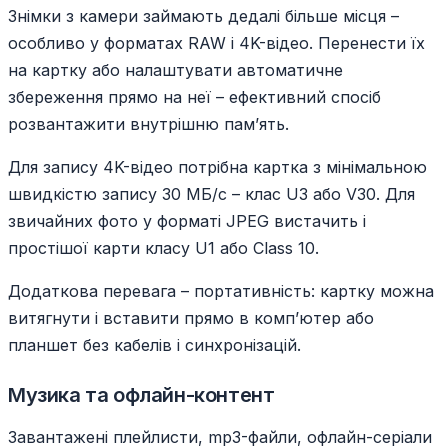
Знімки з камери займають дедалі більше місця –
особливо у форматах RAW і 4K-відео. Перенести їх
на картку або налаштувати автоматичне
збереження прямо на неї – ефективний спосіб
розвантажити внутрішню пам’ять.
Для запису 4K-відео потрібна картка з мінімальною
швидкістю запису 30 МБ/с – клас U3 або V30. Для
звичайних фото у форматі JPEG вистачить і
простішої карти класу U1 або Class 10.
Додаткова перевага – портативність: картку можна
витягнути і вставити прямо в комп’ютер або
планшет без кабелів і синхронізацій.
Музика та офлайн-контент
Завантажені плейлисти, mp3-файли, офлайн-серіали