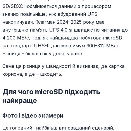
SD/SDXC і обмінюється даними з процесором
значно повільніше, ніж вбудований UFS-
накопичувач. Флагман 2024–2025 року має
внутрішню пам’ять UFS 4.0 зі швидкістю читання до
4 200 МБ/с, тоді як найшвидша побутова microSD
на стандарті UHS-II дає максимум 300–312 МБ/с.
Різниця – більш ніж у десять разів.
Саме ця різниця у швидкості й визначає, де картка
корисна, а де – шкодить.
Для чого microSD підходить
найкраще
Фото і відео з камери
Це головний і найбільш виправданий сценарій.