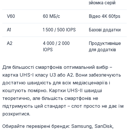
зйомка серій
V60
60 МБ/с
Відео 4K 60fps
A1
1 500 / 500 IOPS
Базові додатки
A2
4 000 / 2 000
Продуктивніше
IOPS
для додатків
Для більшості смартфонів оптимальний вибір –
картка UHS-I класу U3 або A2. Вони забезпечують
достатню швидкість для всіх медіасценаріїв і
коштують помірно. Картки UHS-II швидші
теоретично, але більшість смартфонів не
підтримують цей стандарт – слот просто не дає їм
розкритися.
Обирайте перевірені бренди: Samsung, SanDisk,