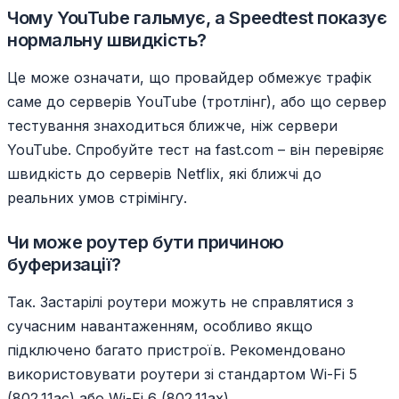
Чому YouTube гальмує, а Speedtest показує
нормальну швидкість?
Це може означати, що провайдер обмежує трафік
саме до серверів YouTube (тротлінг), або що сервер
тестування знаходиться ближче, ніж сервери
YouTube. Спробуйте тест на fast.com – він перевіряє
швидкість до серверів Netflix, які ближчі до
реальних умов стрімінгу.
Чи може роутер бути причиною
буферизації?
Так. Застарілі роутери можуть не справлятися з
сучасним навантаженням, особливо якщо
підключено багато пристроїв. Рекомендовано
використовувати роутери зі стандартом Wi-Fi 5
(802.11ac) або Wi-Fi 6 (802.11ax).