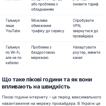
або проблема з
оновити тариф
обладнанням
Гальмує
Можливе
Спробувати
лише
обмеження
VPN,
YouTube
трафіку до сервісу
звернутися до
провайдера
Гальмує
Проблема з
Налаштувати
по Wi-Fi,
бездротовою
роутер, змінити
але не по
мережею
канал
кабелю
Що таке пікові години та як вони
впливають на швидкість
Пікові години інтернету – це період максимального
навантаження на мережу провайдера. В Україні це