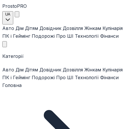
ProstoPRO
UA
Авто
Дім
Дітям
Довідник
Дозвілля
Жінкам
Кулінарія
ПК і Геймінг
Подорожі
Про ШІ
Технології
Фінанси
Категорії
Авто
Дім
Дітям
Довідник
Дозвілля
Жінкам
Кулінарія
ПК і Геймінг
Подорожі
Про ШІ
Технології
Фінанси
Головна