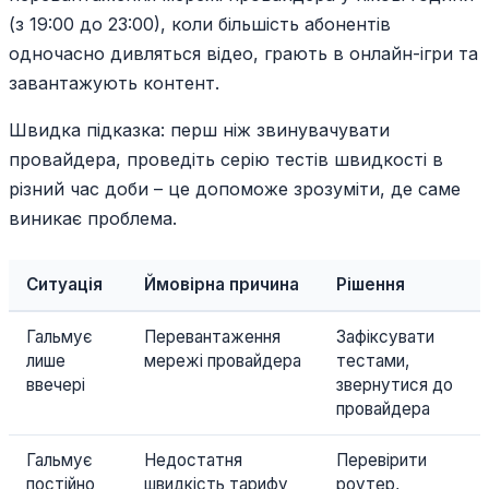
(з 19:00 до 23:00), коли більшість абонентів
одночасно дивляться відео, грають в онлайн-ігри та
завантажують контент.
Швидка підказка: перш ніж звинувачувати
провайдера, проведіть серію тестів швидкості в
різний час доби – це допоможе зрозуміти, де саме
виникає проблема.
Ситуація
Ймовірна причина
Рішення
Гальмує
Перевантаження
Зафіксувати
лише
мережі провайдера
тестами,
ввечері
звернутися до
провайдера
Гальмує
Недостатня
Перевірити
постійно
швидкість тарифу
роутер,