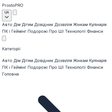
ProstoPRO
UA
Авто
Дім
Дітям
Довідник
Дозвілля
Жінкам
Кулінарія
ПК і Геймінг
Подорожі
Про ШІ
Технології
Фінанси
Категорії
Авто
Дім
Дітям
Довідник
Дозвілля
Жінкам
Кулінарія
ПК і Геймінг
Подорожі
Про ШІ
Технології
Фінанси
Головна