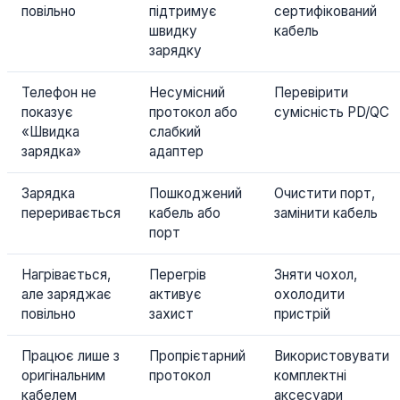
повільно
підтримує
сертифікований
швидку
кабель
зарядку
Телефон не
Несумісний
Перевірити
показує
протокол або
сумісність PD/QC
«Швидка
слабкий
зарядка»
адаптер
Зарядка
Пошкоджений
Очистити порт,
переривається
кабель або
замінити кабель
порт
Нагрівається,
Перегрів
Зняти чохол,
але заряджає
активує
охолодити
повільно
захист
пристрій
Працює лише з
Пропрієтарний
Використовувати
оригінальним
протокол
комплектні
кабелем
аксесуари