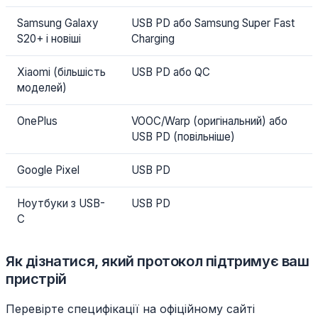
Samsung Galaxy
USB PD або Samsung Super Fast
S20+ і новіші
Charging
Xiaomi (більшість
USB PD або QC
моделей)
OnePlus
VOOC/Warp (оригінальний) або
USB PD (повільніше)
Google Pixel
USB PD
Ноутбуки з USB-
USB PD
C
Як дізнатися, який протокол підтримує ваш
пристрій
Перевірте специфікації на офіційному сайті