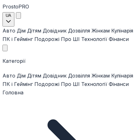
ProstoPRO
UA
Авто
Дім
Дітям
Довідник
Дозвілля
Жінкам
Кулінарія
ПК і Геймінг
Подорожі
Про ШІ
Технології
Фінанси
Категорії
Авто
Дім
Дітям
Довідник
Дозвілля
Жінкам
Кулінарія
ПК і Геймінг
Подорожі
Про ШІ
Технології
Фінанси
Головна