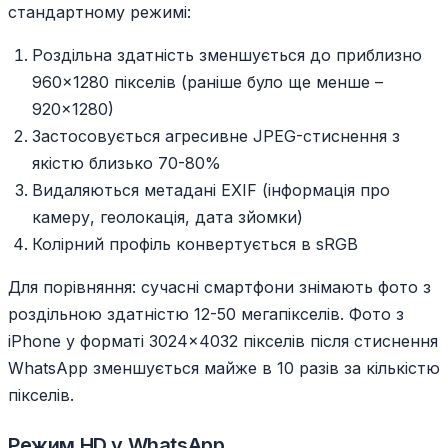
стандартному режимі:
Роздільна здатність зменшується до приблизно
960×1280 пікселів (раніше було ще менше –
920×1280)
Застосовується агресивне JPEG-стиснення з
якістю близько 70-80%
Видаляються метадані EXIF (інформація про
камеру, геолокація, дата зйомки)
Колірний профіль конвертується в sRGB
Для порівняння: сучасні смартфони знімають фото з
роздільною здатністю 12-50 мегапікселів. Фото з
iPhone у форматі 3024×4032 пікселів після стиснення
WhatsApp зменшується майже в 10 разів за кількістю
пікселів.
Режим HD у WhatsApp