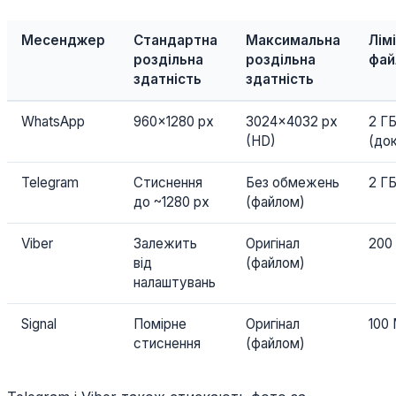
Месенджер
Стандартна
Максимальна
Лім
роздільна
роздільна
фай
здатність
здатність
WhatsApp
960×1280 px
3024×4032 px
2 Г
(HD)
(до
Telegram
Стиснення
Без обмежень
2 Г
до ~1280 px
(файлом)
Viber
Залежить
Оригінал
200
від
(файлом)
налаштувань
Signal
Помірне
Оригінал
100
стиснення
(файлом)