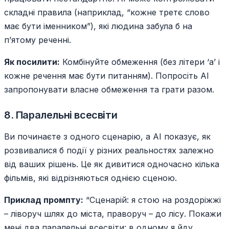
складні правила (наприклад, “кожне третє слово
має бути іменником”), які людина забула б на
п’ятому реченні.
Як посилити:
Комбінуйте обмеження (без літери ‘а’ і
кожне речення має бути питанням). Попросіть AI
запропонувати власне обмеження та грати разом.
8. Паралельні всесвіти
Ви починаєте з одного сценарію, а AI показує, як
розвивалися б події у різних реальностях залежно
від ваших рішень. Це як дивитися одночасно кілька
фільмів, які відрізняються однією сценою.
Приклад промпту:
“Сценарій: я стою на роздоріжжі
– ліворуч шлях до міста, праворуч – до лісу. Покажи
мені два паралельні всесвіти: в одному я йду