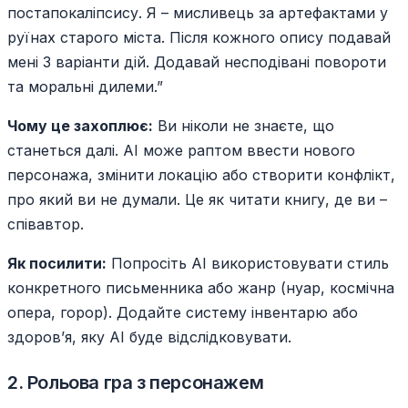
постапокаліпсису. Я – мисливець за артефактами у
руїнах старого міста. Після кожного опису подавай
мені 3 варіанти дій. Додавай несподівані повороти
та моральні дилеми.”
Чому це захоплює:
Ви ніколи не знаєте, що
станеться далі. AI може раптом ввести нового
персонажа, змінити локацію або створити конфлікт,
про який ви не думали. Це як читати книгу, де ви –
співавтор.
Як посилити:
Попросіть AI використовувати стиль
конкретного письменника або жанр (нуар, космічна
опера, горор). Додайте систему інвентарю або
здоров’я, яку AI буде відслідковувати.
2. Рольова гра з персонажем