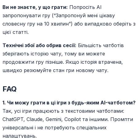
Ви не знаєте, у що грати:
Попросіть AI
запропонувати гру (“Запропонуй мені цікаву
словесну гру на 10 хвилин”) або випадково оберіть з
цієї статті.
Технічні збої або обрив сесії:
Більшість чатботів
зберігають історію чату, тому ви можете
продовжити гру пізніше. Якщо історія втрачена,
швидко резюмуйте стан гри новому чату.
FAQ
1. Чи можу грати в ці ігри з будь-яким AI-чатботом?
Так, усі ігри працюють з текстовими чатботами:
ChatGPT, Claude, Gemini, Copilot та іншими. Промпти
універсальні і не потребують спеціальних
налаштувань.