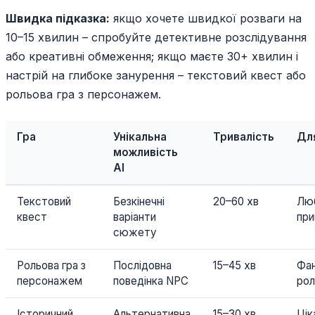
Швидка підказка:
якщо хочете швидкої розваги на
10–15 хвилин – спробуйте детективне розслідування
або креативні обмеження; якщо маєте 30+ хвилин і
настрій на глибоке занурення – текстовий квест або
рольова гра з персонажем.
Гра
Унікальна
Тривалість
Дл
можливість
AI
Текстовий
Безкінечні
20–60 хв
Лю
квест
варіанти
при
сюжету
Рольова гра з
Послідовна
15–45 хв
Фа
персонажем
поведінка NPC
рол
Історичний
Альтернативна
15–30 хв
Цік