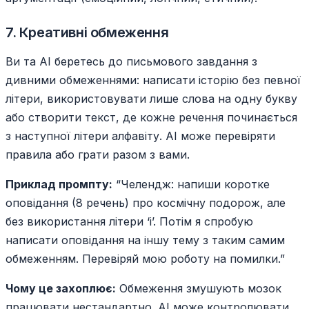
7. Креативні обмеження
Ви та AI беретесь до письмового завдання з
дивними обмеженнями: написати історію без певної
літери, використовувати лише слова на одну букву
або створити текст, де кожне речення починається
з наступної літери алфавіту. AI може перевіряти
правила або грати разом з вами.
Приклад промпту:
“Челендж: напиши коротке
оповідання (8 речень) про космічну подорож, але
без використання літери ‘і’. Потім я спробую
написати оповідання на іншу тему з таким самим
обмеженням. Перевіряй мою роботу на помилки.”
Чому це захоплює:
Обмеження змушують мозок
працювати нестандартно. AI може контролювати