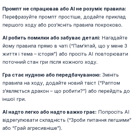
Промпт не спрацював або AI не розуміє правила:
Перефразуйте промпт простіше, додайте приклад
першого ходу або роз’ясніть правила покроково.
AI робить помилки або забуває деталі:
Нагадайте
йому правила прямо в чаті (“Пам’ятай, що у мене 3
життя і тема – історія”) або просіть AI повторювати
поточний стан гри після кожного ходу.
Гра стає нудною або передбачуваною:
Змініть
правила на ходу, додайте новий твіст (“Раптом
з’являється дракон – що робити?”) або перейдіть до
іншої гри.
AI надто легко або надто важко грає:
Попросіть AI
відрегулювати складність (“Зроби питання легшими”
або “Грай агресивніше”).