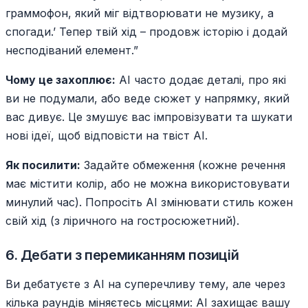
граммофон, який міг відтворювати не музику, а
спогади.’ Тепер твій хід – продовж історію і додай
несподіваний елемент.”
Чому це захоплює:
AI часто додає деталі, про які
ви не подумали, або веде сюжет у напрямку, який
вас дивує. Це змушує вас імпровізувати та шукати
нові ідеї, щоб відповісти на твіст AI.
Як посилити:
Задайте обмеження (кожне речення
має містити колір, або не можна використовувати
минулий час). Попросіть AI змінювати стиль кожен
свій хід (з ліричного на гостросюжетний).
6. Дебати з перемиканням позицій
Ви дебатуєте з AI на суперечливу тему, але через
кілька раундів міняєтесь місцями: AI захищає вашу