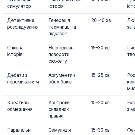
симулятор
історія
іст
Детективне
Генерація
20–40 хв
Лю
розслідування
таємниць та
заг
підказок
Спільна
Несподівані
15–30 хв
Пис
історія
повороти
тво
сюжету
Дебати з
Аргументи з
15–25 хв
Роз
перемиканням
обох боків
кри
мис
Креативні
Контроль
10–20 хв
Ек
обмеження
складних
з 
правил
Паралельні
Симуляція
15–30 хв
Фан