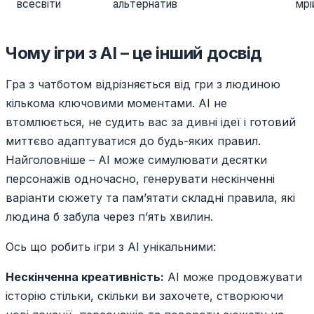
всесвіти
альтернатив
мрі
Чому ігри з AI – це інший досвід
Гра з чатботом відрізняється від гри з людиною
кількома ключовими моментами. AI не
втомлюється, не судить вас за дивні ідеї і готовий
миттєво адаптуватися до будь-яких правил.
Найголовніше – AI може симулювати десятки
персонажів одночасно, генерувати нескінченні
варіанти сюжету та пам’ятати складні правила, які
людина б забула через п’ять хвилин.
Ось що робить ігри з AI унікальними:
Нескінченна креативність:
AI може продовжувати
історію стільки, скільки ви захочете, створюючи