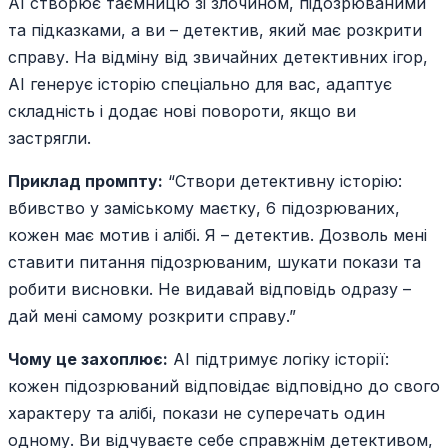
AI створює таємницю зі злочином, підозрюваними
та підказками, а ви – детектив, який має розкрити
справу. На відміну від звичайних детективних ігор,
AI генерує історію спеціально для вас, адаптує
складність і додає нові повороти, якщо ви
застрягли.
Приклад промпту:
“Створи детективну історію:
вбивство у заміському маєтку, 6 підозрюваних,
кожен має мотив і алібі. Я – детектив. Дозволь мені
ставити питання підозрюваним, шукати покази та
робити висновки. Не видавай відповідь одразу –
дай мені самому розкрити справу.”
Чому це захоплює:
AI підтримує логіку історії:
кожен підозрюваний відповідає відповідно до свого
характеру та алібі, покази не суперечать один
одному. Ви відчуваєте себе справжнім детективом,