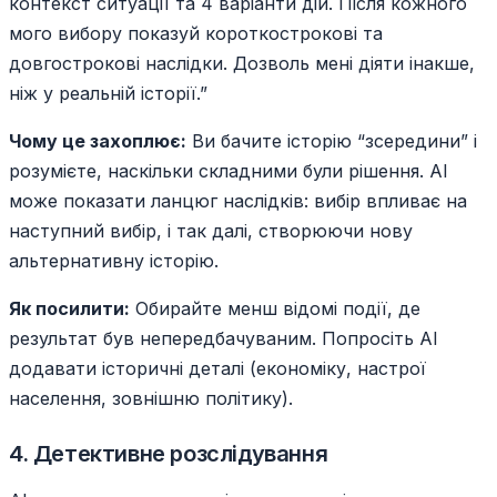
контекст ситуації та 4 варіанти дій. Після кожного
мого вибору показуй короткострокові та
довгострокові наслідки. Дозволь мені діяти інакше,
ніж у реальній історії.”
Чому це захоплює:
Ви бачите історію “зсередини” і
розумієте, наскільки складними були рішення. AI
може показати ланцюг наслідків: вибір впливає на
наступний вибір, і так далі, створюючи нову
альтернативну історію.
Як посилити:
Обирайте менш відомі події, де
результат був непередбачуваним. Попросіть AI
додавати історичні деталі (економіку, настрої
населення, зовнішню політику).
4. Детективне розслідування