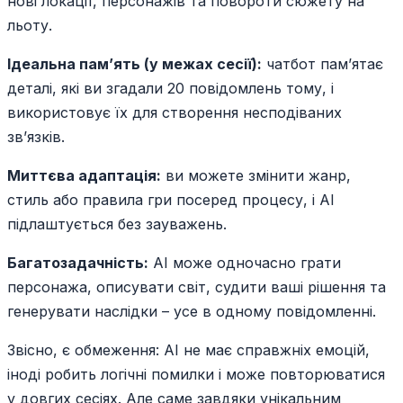
нові локації, персонажів та повороти сюжету на
льоту.
Ідеальна пам’ять (у межах сесії):
чатбот пам’ятає
деталі, які ви згадали 20 повідомлень тому, і
використовує їх для створення несподіваних
зв’язків.
Миттєва адаптація:
ви можете змінити жанр,
стиль або правила гри посеред процесу, і AI
підлаштується без зауважень.
Багатозадачність:
AI може одночасно грати
персонажа, описувати світ, судити ваші рішення та
генерувати наслідки – усе в одному повідомленні.
Звісно, є обмеження: AI не має справжніх емоцій,
іноді робить логічні помилки і може повторюватися
у довгих сесіях. Але саме завдяки унікальним