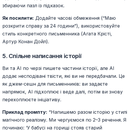
збираючи пазл із підказок.
Як посилити:
Додайте часові обмеження (“Маю
розкрити справу за 24 години”), використовуйте
стиль конкретного письменника (Агата Крісті,
Артур Конан Дойл).
5. Спільне написання історії
Ви та AI по черзі пишете частини історії, але AI
додає несподівані твісти, які ви не передбачали. Це
як джем-сешн для письменників: ви задаєте
напрямок, AI підхоплює і веде далі, потім ви знову
перехоплюєте ініціативу.
Приклад промпту:
“Напишемо разом історію у стилі
магічного реалізму. Ми чергуємося по 2–3 речення. Я
починаю: ‘У бабусі на горищі стояв старий