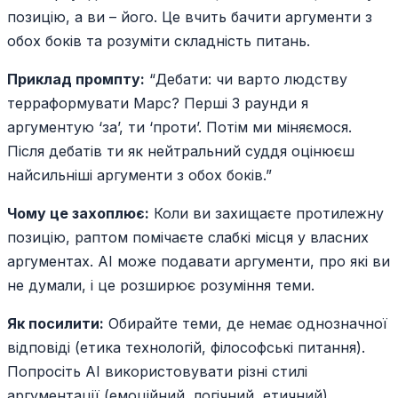
позицію, а ви – його. Це вчить бачити аргументи з
обох боків та розуміти складність питань.
Приклад промпту:
“Дебати: чи варто людству
терраформувати Марс? Перші 3 раунди я
аргументую ‘за’, ти ‘проти’. Потім ми міняємося.
Після дебатів ти як нейтральний суддя оцінюєш
найсильніші аргументи з обох боків.”
Чому це захоплює:
Коли ви захищаєте протилежну
позицію, раптом помічаєте слабкі місця у власних
аргументах. AI може подавати аргументи, про які ви
не думали, і це розширює розуміння теми.
Як посилити:
Обирайте теми, де немає однозначної
відповіді (етика технологій, філософські питання).
Попросіть AI використовувати різні стилі
аргументації (емоційний, логічний, етичний).