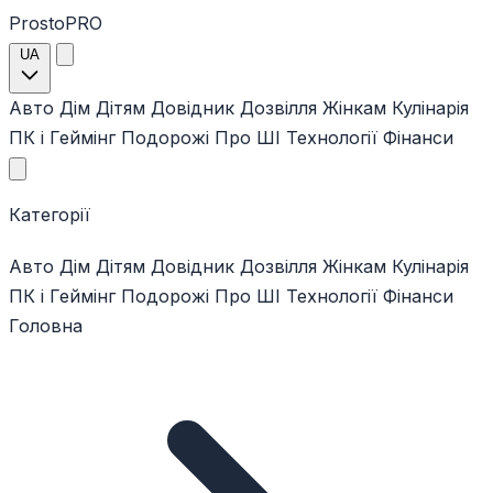
ProstoPRO
UA
Авто
Дім
Дітям
Довідник
Дозвілля
Жінкам
Кулінарія
ПК і Геймінг
Подорожі
Про ШІ
Технології
Фінанси
Категорії
Авто
Дім
Дітям
Довідник
Дозвілля
Жінкам
Кулінарія
ПК і Геймінг
Подорожі
Про ШІ
Технології
Фінанси
Головна