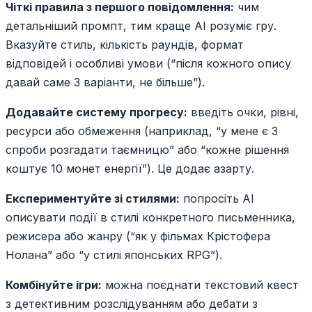
Чіткі правила з першого повідомлення:
чим
детальніший промпт, тим краще AI розуміє гру.
Вказуйте стиль, кількість раундів, формат
відповідей і особливі умови (“після кожного опису
давай саме 3 варіанти, не більше”).
Додавайте систему прогресу:
введіть очки, рівні,
ресурси або обмеження (наприклад, “у мене є 3
спроби розгадати таємницю” або “кожне рішення
коштує 10 монет енергії”). Це додає азарту.
Експериментуйте зі стилями:
попросіть AI
описувати події в стилі конкретного письменника,
режисера або жанру (“як у фільмах Крістофера
Нолана” або “у стилі японських RPG”).
Комбінуйте ігри:
можна поєднати текстовий квест
з детективним розслідуванням або дебати з