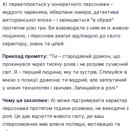
AI перевтілюється у конкретного персонажа –
мудрого чарівника, кіберпанк-хакера, детектива
вікторіанської епохи – і залишається “в образі”
протягом усієї гри. Ви взаємодієте з ним як із живою
людиною, і персонаж реагує відповідно до свого
характеру, знань та цілей.
Приклад промпту:
“Ти – стародавній дракон, що
прокинувся через тисячу років і не розуміє сучасний
світ. Я – перший людина, яку ти зустрів. Спілкуйся зі
мною з позиції дракона: ти мудрий, але заплутаний
у нових технологіях і звичаях. Залишайся в ролі.”
Чому це захоплює:
AI може підтримувати характер
персонажа протягом години розмови, не виходячи з
ролі. Це дає відчуття живого світу, де ваш
співрозмовник має власні погляди, мотивацію та