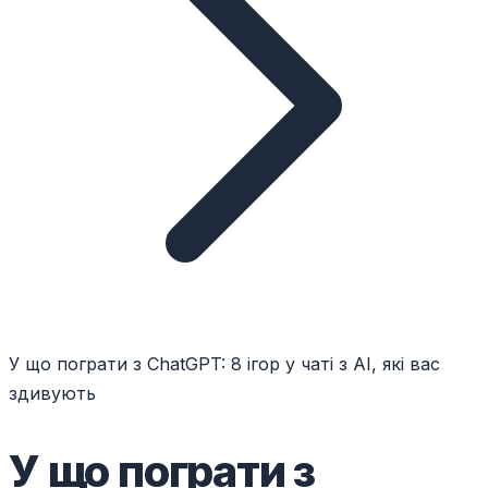
У що пограти з ChatGPT: 8 ігор у чаті з AI, які вас
здивують
У що пограти з