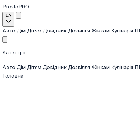
ProstoPRO
UA
Авто
Дім
Дітям
Довідник
Дозвілля
Жінкам
Кулінарія
ПК
Категорії
Авто
Дім
Дітям
Довідник
Дозвілля
Жінкам
Кулінарія
ПК
Головна