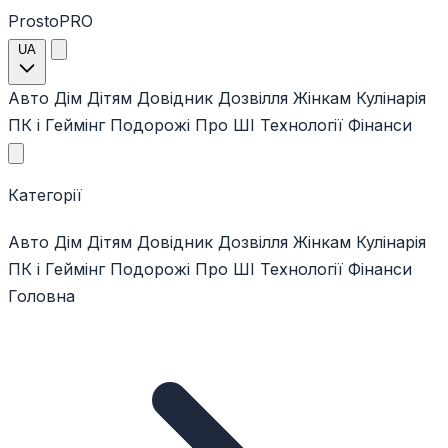
ProstoPRO
UA
Авто
Дім
Дітям
Довідник
Дозвілля
Жінкам
Кулінарія
ПК і Геймінг
Подорожі
Про ШІ
Технології
Фінанси
Категорії
Авто
Дім
Дітям
Довідник
Дозвілля
Жінкам
Кулінарія
ПК і Геймінг
Подорожі
Про ШІ
Технології
Фінанси
Головна