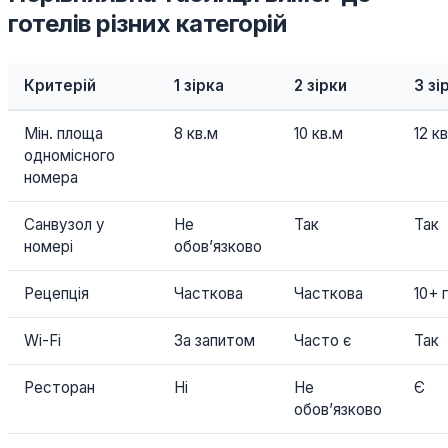
готелів різних категорій
Критерій
1 зірка
2 зірки
3 зі
Мін. площа
8 кв.м
10 кв.м
12 к
одномісного
номера
Санвузол у
Не
Так
Так
номері
обов’язково
Рецепція
Часткова
Часткова
10+ 
Wi-Fi
За запитом
Часто є
Так
Ресторан
Ні
Не
Є
обов’язково