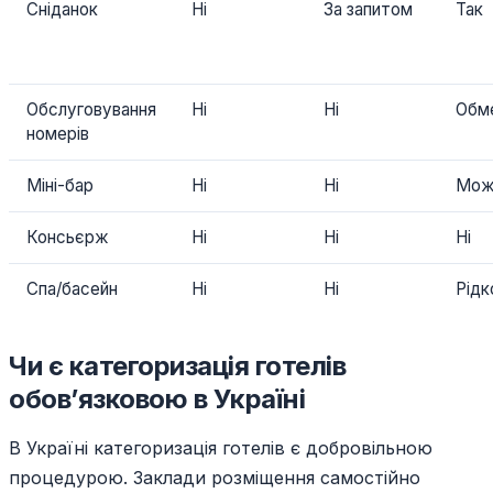
Сніданок
Ні
За запитом
Так
Обслуговування
Ні
Ні
Обм
номерів
Міні-бар
Ні
Ні
Мож
Консьєрж
Ні
Ні
Ні
Спа/басейн
Ні
Ні
Рідк
Чи є категоризація готелів
обов’язковою в Україні
В Україні категоризація готелів є добровільною
процедурою. Заклади розміщення самостійно