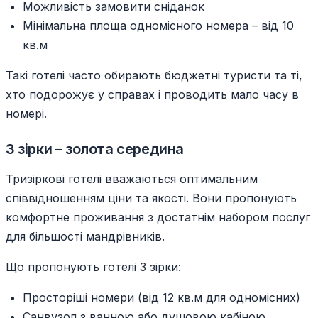
Можливість замовити сніданок
Мінімальна площа одномісного номера – від 10
кв.м
Такі готелі часто обирають бюджетні туристи та ті,
хто подорожує у справах і проводить мало часу в
номері.
3 зірки – золота середина
Тризіркові готелі вважаються оптимальним
співвідношенням ціни та якості. Вони пропонують
комфортне проживання з достатнім набором послуг
для більшості мандрівників.
Що пропонують готелі 3 зірки:
Просторіші номери (від 12 кв.м для одномісних)
Санвузол з ванною або душовою кабіною