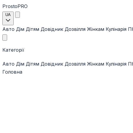
ProstoPRO
UA
Авто
Дім
Дітям
Довідник
Дозвілля
Жінкам
Кулінарія
ПК
Категорії
Авто
Дім
Дітям
Довідник
Дозвілля
Жінкам
Кулінарія
ПК
Головна