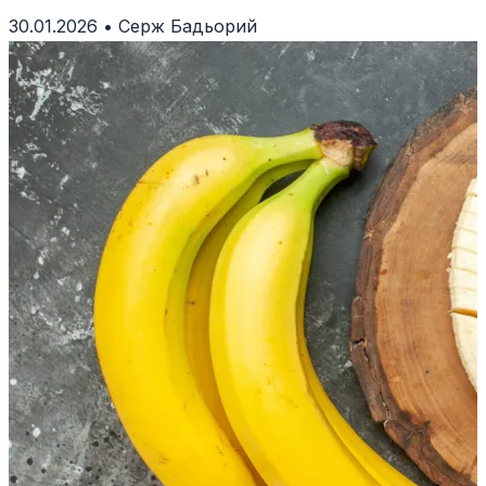
зазвичай готують і їдять
30.01.2026
•
Серж Бадьорий