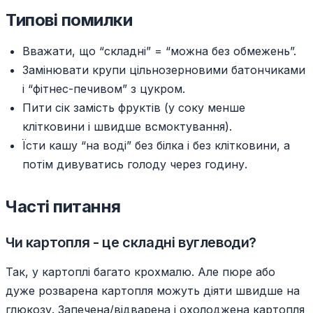
Типові помилки
Вважати, що “складні” = “можна без обмежень”.
Замінювати крупи цільнозерновими батончиками
і “фітнес-печивом” з цукром.
Пити сік замість фруктів (у соку менше
клітковини і швидше всмоктування).
Їсти кашу “на воді” без білка і без клітковини, а
потім дивуватись голоду через годину.
Часті питання
Чи картопля - це складні вуглеводи?
Так, у картоплі багато крохмалю. Але пюре або
дуже розварена картопля можуть діяти швидше на
глюкозу. Запечена/відварена і охолоджена картопля