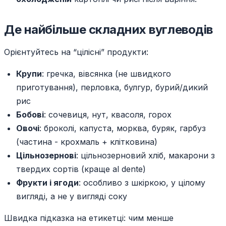
Де найбільше складних вуглеводів
Орієнтуйтесь на “цілісні” продукти:
Крупи
: гречка, вівсянка (не швидкого
приготування), перловка, булгур, бурий/дикий
рис
Бобові
: сочевиця, нут, квасоля, горох
Овочі
: броколі, капуста, морква, буряк, гарбуз
(частина - крохмаль + клітковина)
Цільнозернові
: цільнозерновий хліб, макарони з
твердих сортів (краще al dente)
Фрукти і ягоди
: особливо з шкіркою, у цілому
вигляді, а не у вигляді соку
Швидка підказка на етикетці: чим менше