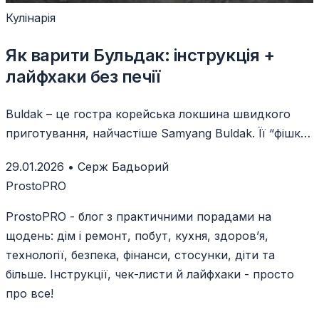
Кулінарія
Як варити Бульдак: інструкція +
лайфхаки без печії
Buldak – це гостра корейська локшина швидкого
приготування, найчастіше Samyang Buldak. Її “фішка”
– не просто бульйон, а концентрований соус у
29.01.2026
•
Серж Бадьорий
пакетику.
ProstoPRO
ProstoPRO - блог з практичними порадами на
щодень: дім і ремонт, побут, кухня, здоров’я,
технології, безпека, фінанси, стосунки, діти та
більше. Інструкції, чек-листи й лайфхаки - просто
про все!