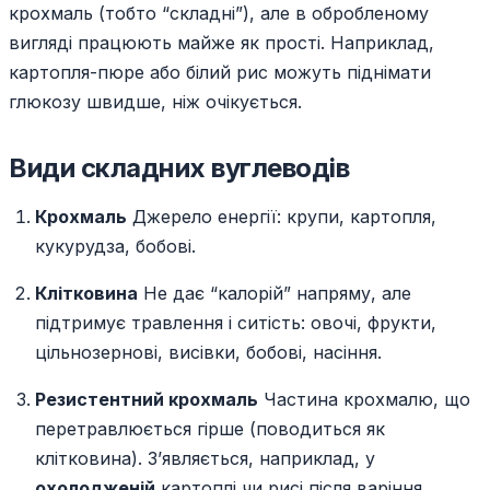
крохмаль (тобто “складні”), але в обробленому
вигляді працюють майже як прості. Наприклад,
картопля-пюре або білий рис можуть піднімати
глюкозу швидше, ніж очікується.
Види складних вуглеводів
Крохмаль
Джерело енергії: крупи, картопля,
кукурудза, бобові.
Клітковина
Не дає “калорій” напряму, але
підтримує травлення і ситість: овочі, фрукти,
цільнозернові, висівки, бобові, насіння.
Резистентний крохмаль
Частина крохмалю, що
перетравлюється гірше (поводиться як
клітковина). З’являється, наприклад, у
охолодженій
картоплі чи рисі після варіння.