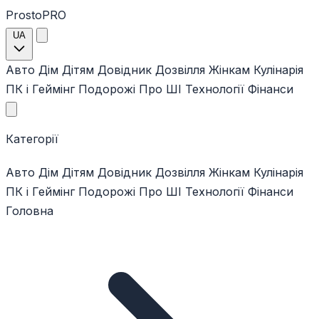
ProstoPRO
UA
Авто
Дім
Дітям
Довідник
Дозвілля
Жінкам
Кулінарія
ПК і Геймінг
Подорожі
Про ШІ
Технології
Фінанси
Категорії
Авто
Дім
Дітям
Довідник
Дозвілля
Жінкам
Кулінарія
ПК і Геймінг
Подорожі
Про ШІ
Технології
Фінанси
Головна