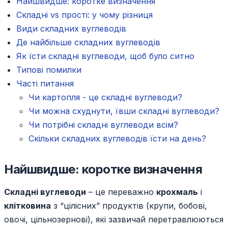
Найшвидше: коротке визначення
Складні vs прості: у чому різниця
Види складних вуглеводів
Де найбільше складних вуглеводів
Як їсти складні вуглеводи, щоб було ситно
Типові помилки
Часті питання
Чи картопля - це складні вуглеводи?
Чи можна схуднути, ївши складні вуглеводи?
Чи потрібні складні вуглеводи всім?
Скільки складних вуглеводів їсти на день?
Найшвидше: коротке визначення
Складні вуглеводи
– це переважно
крохмаль
і
клітковина
з “цілісних” продуктів (крупи, бобові,
овочі, цільнозернові), які зазвичай перетравлюються