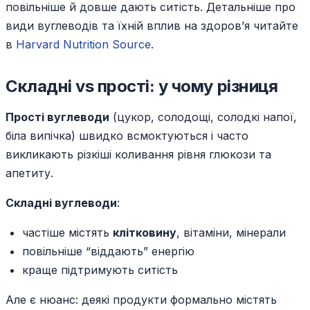
повільніше й довше дають ситість. Детальніше про
види вуглеводів та їхній вплив на здоров’я читайте
в
Harvard Nutrition Source
.
Складні vs прості: у чому різниця
Прості вуглеводи
(цукор, солодощі, солодкі напої,
біла випічка) швидко всмоктуються і часто
викликають різкіші коливання рівня глюкози та
апетиту.
Складні вуглеводи
:
частіше містять
клітковину
, вітаміни, мінерали
повільніше “віддають” енергію
краще підтримують ситість
Але є нюанс: деякі продукти формально містять