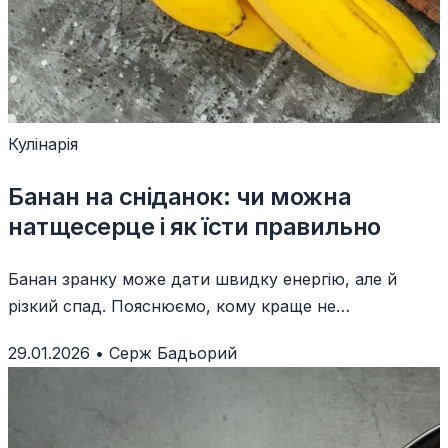
Кулінарія
Банан на сніданок: чи можна
натщесерце і як їсти правильно
Банан зранку може дати швидку енергію, але й
різкий спад. Пояснюємо, кому краще не
натщесерце, і як зробити сніданок збалансованим.
29.01.2026
•
Серж Бадьорий