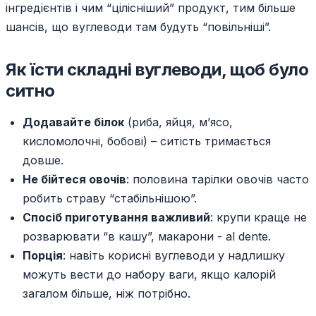
інгредієнтів і чим “цілісніший” продукт, тим більше
шансів, що вуглеводи там будуть “повільніші”.
Як їсти складні вуглеводи, щоб було
ситно
Додавайте білок
(риба, яйця, м’ясо,
кисломолочні, бобові) – ситість тримається
довше.
Не бійтеся овочів
: половина тарілки овочів часто
робить страву “стабільнішою”.
Спосіб приготування важливий
: крупи краще не
розварювати “в кашу”, макарони - al dente.
Порція
: навіть корисні вуглеводи у надлишку
можуть вести до набору ваги, якщо калорій
загалом більше, ніж потрібно.