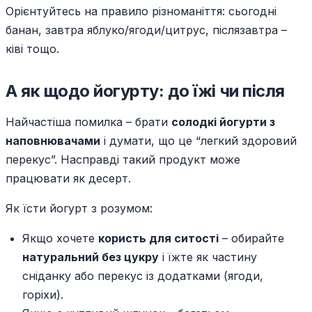
Орієнтуйтесь на правило різноманіття: сьогодні
банан, завтра яблуко/ягоди/цитрус, післязавтра –
ківі тощо.
А як щодо йогурту: до їжі чи після
Найчастіша помилка – брати
солодкі йогурти з
наповнювачами
і думати, що це “легкий здоровий
перекус”. Насправді такий продукт може
працювати як десерт.
Як їсти йогурт з розумом:
Якщо хочете
користь для ситості
– обирайте
натуральний без цукру
і їжте як частину
сніданку або перекус із додатками (ягоди,
горіхи).