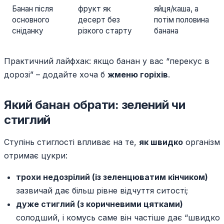
Банан після
фрукт як
яйця/каша, а
основного
десерт без
потім половина
сніданку
різкого старту
банана
Практичний лайфхак: якщо банан у вас “перекус в
дорозі” – додайте хоча б
жменю горіхів
.
Який банан обрати: зелений чи
стиглий
Ступінь стиглості впливає на те,
як швидко
організм
отримає цукри:
трохи недозрілий (із зеленцюватим кінчиком)
зазвичай дає більш рівне відчуття ситості;
дуже стиглий (з коричневими цятками)
солодший, і комусь саме він частіше дає “швидко