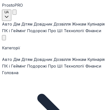
ProstoPRO
UA
Авто
Дім
Дітям
Довідник
Дозвілля
Жінкам
Кулінарія
ПК і Геймінг
Подорожі
Про ШІ
Технології
Фінанси
Категорії
Авто
Дім
Дітям
Довідник
Дозвілля
Жінкам
Кулінарія
ПК і Геймінг
Подорожі
Про ШІ
Технології
Фінанси
Головна