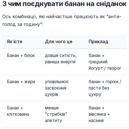
З чим поєднувати банан на сніданок
Ось комбінації, які найчастіше працюють як “анти-
голод за годину”:
Як їсти
Для чого це
Приклад
Банан + білок
довше ситість,
банан +
рівніша енергія
грецький
йогурт / творог
Банан + жири
уповільнює
банан + горіхи /
засвоєння
паста без
цукрів
цукру
Банан +
менше
банан +
клітковина
“стрибків”
вівсянка +
апетиту
насіння