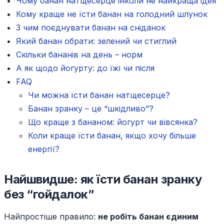
Чому банан натщесерце інколи не найкраща ідея
Кому краще не їсти банан на голодний шлунок
З чим поєднувати банан на сніданок
Який банан обрати: зелений чи стиглий
Скільки бананів на день – норм
А як щодо йогурту: до їжі чи після
FAQ
Чи можна їсти банан натщесерце?
Банан зранку – це “шкідливо”?
Що краще з бананом: йогурт чи вівсянка?
Коли краще їсти банан, якщо хочу більше
енергії?
Найшвидше: як їсти банан зранку
без “гойдалок”
Найпростіше правило:
не робіть банан єдиним