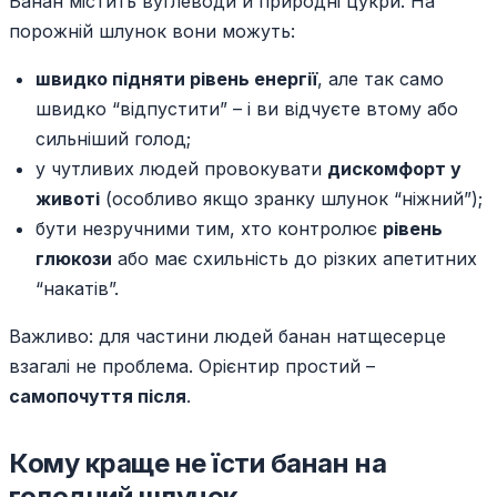
Банан містить вуглеводи й природні цукри. На
порожній шлунок вони можуть:
швидко підняти рівень енергії
, але так само
швидко “відпустити” – і ви відчуєте втому або
сильніший голод;
у чутливих людей провокувати
дискомфорт у
животі
(особливо якщо зранку шлунок “ніжний”);
бути незручними тим, хто контролює
рівень
глюкози
або має схильність до різких апетитних
“накатів”.
Важливо: для частини людей банан натщесерце
взагалі не проблема. Орієнтир простий –
самопочуття після
.
Кому краще не їсти банан на
голодний шлунок