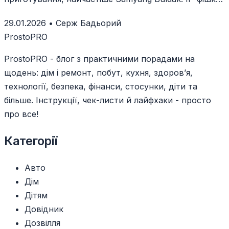
– не просто бульйон, а концентрований соус у
29.01.2026
•
Серж Бадьорий
пакетику.
ProstoPRO
ProstoPRO - блог з практичними порадами на
щодень: дім і ремонт, побут, кухня, здоров’я,
технології, безпека, фінанси, стосунки, діти та
більше. Інструкції, чек-листи й лайфхаки - просто
про все!
Категорії
Авто
Дім
Дітям
Довідник
Дозвілля