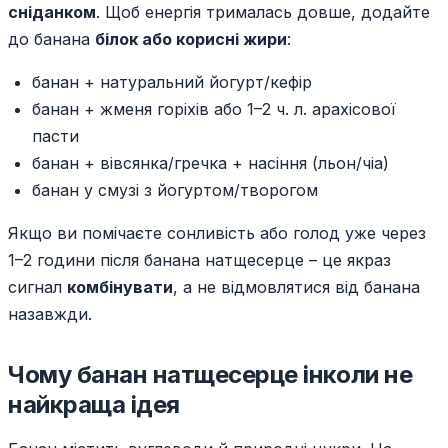
сніданком
. Щоб енергія трималась довше, додайте
до банана
білок або корисні жири
:
банан + натуральний йогурт/кефір
банан + жменя горіхів або 1–2 ч. л. арахісової
пасти
банан + вівсянка/гречка + насіння (льон/чіа)
банан у смузі з йогуртом/творогом
Якщо ви помічаєте сонливість або голод уже через
1–2 години після банана натщесерце – це якраз
сигнал
комбінувати
, а не відмовлятися від банана
назавжди.
Чому банан натщесерце інколи не
найкраща ідея