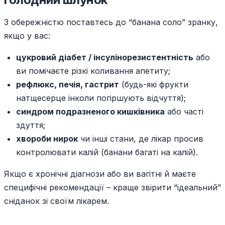
З обережністю поставтесь до “банана соло” зранку,
якщо у вас:
цукровий діабет / інсулінорезистентність
або
ви помічаєте різкі коливання апетиту;
рефлюкс, печія, гастрит
(будь-які фрукти
натщесерце інколи погіршують відчуття);
синдром подразненого кишківника
або часті
здуття;
хвороби нирок
чи інші стани, де лікар просив
контролювати калій (банани багаті на калій).
Якщо є хронічні діагнози або ви вагітні й маєте
специфічні рекомендації – краще звірити “ідеальний”
сніданок зі своїм лікарем.