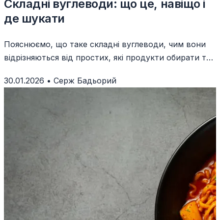
Складні вуглеводи: що це, навіщо і
де шукати
Пояснюємо, що таке складні вуглеводи, чим вони
відрізняються від простих, які продукти обирати та
як їх їсти без “гойдалок” цукру.
30.01.2026
•
Серж Бадьорий