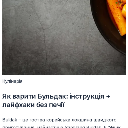
Кулінарія
Як варити Бульдак: інструкція +
лайфхаки без печії
Buldak – це гостра корейська локшина швидкого
приготування, найчастіше Samyang Buldak. Її “фішка”