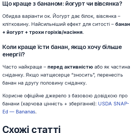
Що краще з бананом: йогурт чи вівсянка?
Обидва варіанти ок. Йогурт дає білок, вівсянка –
клітковину. Найсильніший ефект для ситості –
банан
+ йогурт + трохи горіхів/насіння
.
Коли краще їсти банан, якщо хочу більше
енергії?
Часто найкраще –
перед активністю
або як частина
сніданку. Якщо натщесерце “зносить”, перенесіть
банан на другу половину сніданку.
Корисне офіційне джерело з базовою довідкою про
банани (харчова цінність + зберігання):
USDA SNAP-
Ed — Bananas
.
Схожі статті