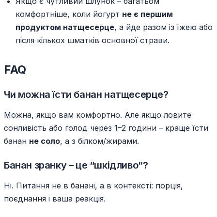
Якщо є чутливий шлунок – багатьом
комфортніше, коли йогурт
не є першим
продуктом натщесерце
, а йде разом із їжею або
після кількох шматків основної страви.
FAQ
Чи можна їсти банан натщесерце?
Можна, якщо вам комфортно. Але якщо ловите
сонливість або голод через 1–2 години – краще їсти
банан
не соло
, а з білком/жирами.
Банан зранку – це “шкідливо”?
Ні. Питання не в банані, а в контексті: порція,
поєднання і ваша реакція.