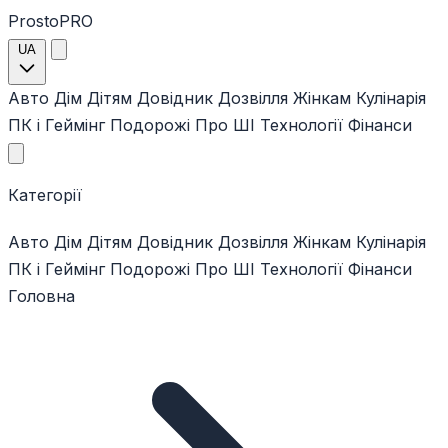
ProstoPRO
UA
Авто
Дім
Дітям
Довідник
Дозвілля
Жінкам
Кулінарія
ПК і Геймінг
Подорожі
Про ШІ
Технології
Фінанси
Категорії
Авто
Дім
Дітям
Довідник
Дозвілля
Жінкам
Кулінарія
ПК і Геймінг
Подорожі
Про ШІ
Технології
Фінанси
Головна