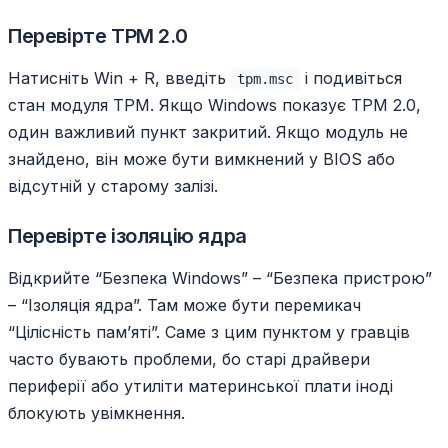
Перевірте TPM 2.0
Натисніть Win + R, введіть
і подивіться
tpm.msc
стан модуля TPM. Якщо Windows показує TPM 2.0,
один важливий пункт закритий. Якщо модуль не
знайдено, він може бути вимкнений у BIOS або
відсутній у старому залізі.
Перевірте ізоляцію ядра
Відкрийте “Безпека Windows” – “Безпека пристрою”
– “Ізоляція ядра”. Там може бути перемикач
“Цілісність пам’яті”. Саме з цим пунктом у гравців
часто бувають проблеми, бо старі драйвери
периферії або утиліти материнської плати іноді
блокують увімкнення.