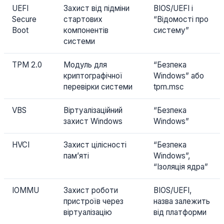
UEFI
Захист від підміни
BIOS/UEFI і
Secure
стартових
“Відомості про
Boot
компонентів
систему”
системи
TPM 2.0
Модуль для
“Безпека
криптографічної
Windows” або
перевірки системи
tpm.msc
VBS
Віртуалізаційний
“Безпека
захист Windows
Windows”
HVCI
Захист цілісності
“Безпека
пам’яті
Windows”,
“Ізоляція ядра”
IOMMU
Захист роботи
BIOS/UEFI,
пристроїв через
назва залежить
віртуалізацію
від платформи