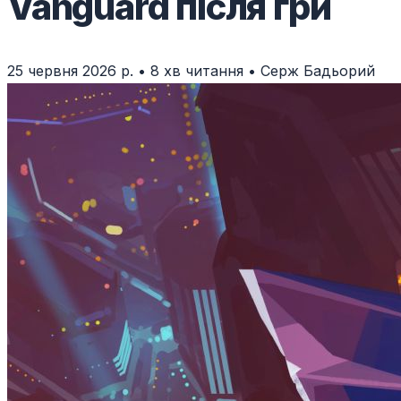
Vanguard після гри
25 червня 2026 р.
•
8 хв читання
•
Серж Бадьорий