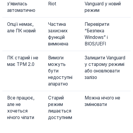
з’явилась
Riot
Vanguard у новий
автоматично
режим
Опції немає,
Частина
Перевірити
але ПК новий
захисних
“Безпека
функцій
Windows” і
вимкнена
BIOS/UEFI
ПК старий і не
Вимоги
Залишити Vanguard
має TPM 2.0
можуть
у старому режимі
бути
або оновлювати
недоступні
залізо
апаратно
Все працює,
Старий
Можна нічого не
але не
режим
змінювати
хочеться
лишається
нічого чіпати
доступним