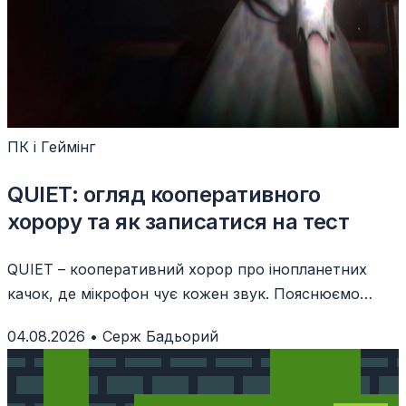
ПК і Геймінг
QUIET: огляд кооперативного
хорору та як записатися на тест
QUIET – кооперативний хорор про інопланетних
качок, де мікрофон чує кожен звук. Пояснюємо
геймплей, тест у Steam і вимоги.
04.08.2026
•
Серж Бадьорий