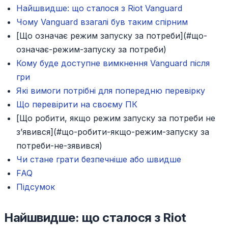
Найшвидше: що сталося з Riot Vanguard
Чому Vanguard взагалі був таким спірним
[Що означає режим запуску за потреби](#що-
означає-режим-запуску за потреби)
Кому буде доступне вимкнення Vanguard після
гри
Які вимоги потрібні для попередню перевірку
Що перевірити на своєму ПК
[Що робити, якщо режим запуску за потреби не
з’явився](#що-робити-якщо-режим-запуску за
потреби-не-зявився)
Чи стане грати безпечніше або швидше
FAQ
Підсумок
Найшвидше: що сталося з Riot