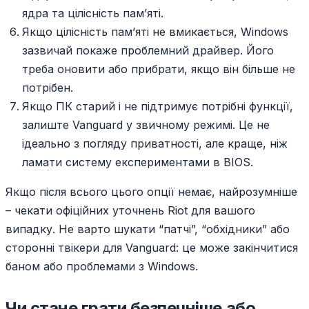
ядра та цілісність пам’яті.
Якщо цілісність пам’яті не вмикається, Windows
зазвичай покаже проблемний драйвер. Його
треба оновити або прибрати, якщо він більше не
потрібен.
Якщо ПК старий і не підтримує потрібні функції,
залиште Vanguard у звичному режимі. Це не
ідеально з погляду приватності, але краще, ніж
ламати систему експериментами в BIOS.
Якщо після всього цього опції немає, найрозумніше
– чекати офіційних уточнень Riot для вашого
випадку. Не варто шукати “патчі”, “обхідники” або
сторонні твікери для Vanguard: це може закінчитися
баном або проблемами з Windows.
Чи стане грати безпечніше або