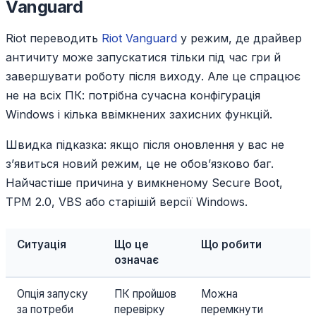
Vanguard
Riot переводить
Riot Vanguard
у режим, де драйвер
античиту може запускатися тільки під час гри й
завершувати роботу після виходу. Але це спрацює
не на всіх ПК: потрібна сучасна конфігурація
Windows і кілька ввімкнених захисних функцій.
Швидка підказка: якщо після оновлення у вас не
з’явиться новий режим, це не обов’язково баг.
Найчастіше причина у вимкненому Secure Boot,
TPM 2.0, VBS або старішій версії Windows.
Ситуація
Що це
Що робити
означає
Опція запуску
ПК пройшов
Можна
за потреби
перевірку
перемкнути