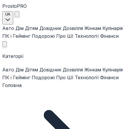
ProstoPRO
UA
Авто
Дім
Дітям
Довідник
Дозвілля
Жінкам
Кулінарія
ПК і Геймінг
Подорожі
Про ШІ
Технології
Фінанси
Категорії
Авто
Дім
Дітям
Довідник
Дозвілля
Жінкам
Кулінарія
ПК і Геймінг
Подорожі
Про ШІ
Технології
Фінанси
Головна