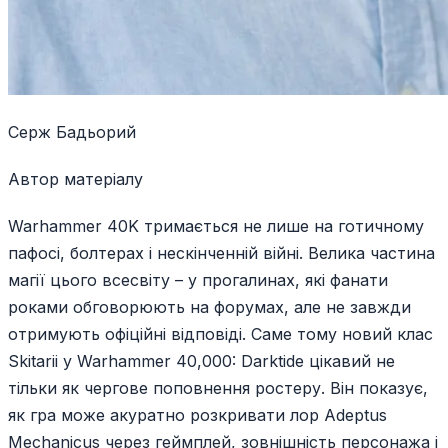
Серж Бадьорий
Автор матеріалу
Warhammer 40K тримається не лише на готичному
пафосі, болтерах і нескінченній війні. Велика частина
магії цього всесвіту – у прогалинах, які фанати
роками обговорюють на форумах, але не завжди
отримують офіційні відповіді. Саме тому новий клас
Skitarii у Warhammer 40,000: Darktide цікавий не
тільки як чергове поповнення ростеру. Він показує,
як гра може акуратно розкривати лор Adeptus
Mechanicus через геймплей, зовнішність персонажа і