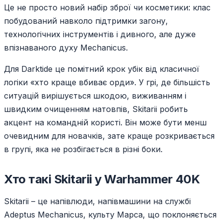
Це не просто новий набір зброї чи косметики: клас
побудований навколо підтримки загону,
технологічних інструментів і дивного, але дуже
впізнаваного духу Mechanicus.
Для Darktide це помітний крок убік від класичної
логіки «хто краще вбиває орди». У грі, де більшість
ситуацій вирішується шкодою, виживанням і
швидким очищенням натовпів, Skitarii робить
акцент на командній користі. Він може бути менш
очевидним для новачків, зате краще розкривається
в групі, яка не розбігається в різні боки.
Хто такі Skitarii у Warhammer 40K
Skitarii – це напівлюди, напівмашини на службі
Adeptus Mechanicus, культу Марса, що поклоняється