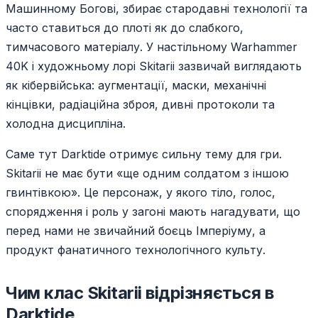
Машинному Богові, збирає стародавні технології та
часто ставиться до плоті як до слабкого,
тимчасового матеріалу. У настільному Warhammer
40K і художньому лорі Skitarii зазвичай виглядають
як кібервійська: аугментації, маски, механічні
кінцівки, радіаційна зброя, дивні протоколи та
холодна дисципліна.
Саме тут Darktide отримує сильну тему для гри.
Skitarii не має бути «ще одним солдатом з іншою
гвинтівкою». Це персонаж, у якого тіло, голос,
спорядження і роль у загоні мають нагадувати, що
перед нами не звичайний боєць Імперіуму, а
продукт фанатичного технологічного культу.
Чим клас Skitarii відрізняється в
Darktide