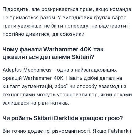
Підходить, але розкривається гірше, якщо команда
не тримається разом. У випадкових групах варто
грати уважніше: не бігти попереду, не відставати і
постійно дивитися, де союзники.
Чому фанати Warhammer 40K так
цікавляться деталями Skitarii?
Adeptus Mechanicus – одна з найзагадковіших
фракцій Warhammer 40K. Навіть дрібні деталі на
кшталт аугментацій, зброї чи способу взаємодії з
технологіями можуть уточнювати лор, який роками
залишався на рівні натяків.
Чи робить Skitarii Darktide кращою грою?
Він точно додає грі різноманітності. Якщо Fatshark і