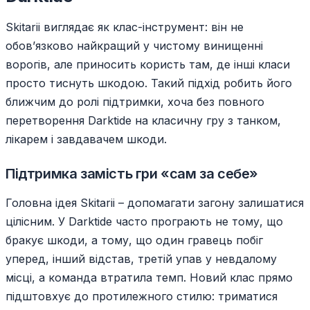
Skitarii виглядає як клас-інструмент: він не
обов’язково найкращий у чистому винищенні
ворогів, але приносить користь там, де інші класи
просто тиснуть шкодою. Такий підхід робить його
ближчим до ролі підтримки, хоча без повного
перетворення Darktide на класичну гру з танком,
лікарем і завдавачем шкоди.
Підтримка замість гри «сам за себе»
Головна ідея Skitarii – допомагати загону залишатися
цілісним. У Darktide часто програють не тому, що
бракує шкоди, а тому, що один гравець побіг
уперед, інший відстав, третій упав у невдалому
місці, а команда втратила темп. Новий клас прямо
підштовхує до протилежного стилю: триматися