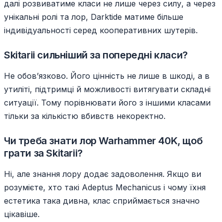
далі розвиватиме класи не лише через силу, а через
унікальні ролі та лор, Darktide матиме більше
індивідуальності серед кооперативних шутерів.
Skitarii сильніший за попередні класи?
Не обов’язково. Його цінність не лише в шкоді, а в
утиліті, підтримці й можливості витягувати складні
ситуації. Тому порівнювати його з іншими класами
тільки за кількістю вбивств некоректно.
Чи треба знати лор Warhammer 40K, щоб
грати за Skitarii?
Ні, але знання лору додає задоволення. Якщо ви
розумієте, хто такі Adeptus Mechanicus і чому їхня
естетика така дивна, клас сприймається значно
цікавіше.