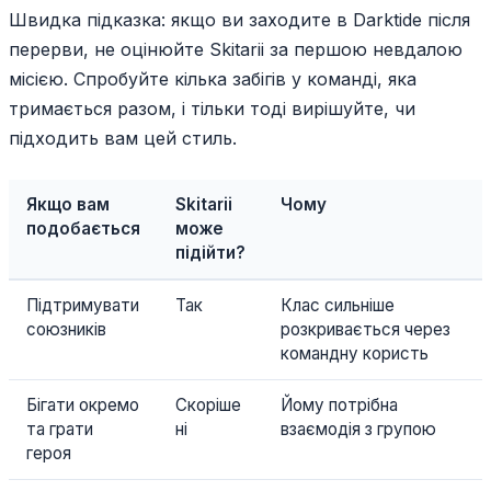
Швидка підказка: якщо ви заходите в Darktide після
перерви, не оцінюйте Skitarii за першою невдалою
місією. Спробуйте кілька забігів у команді, яка
тримається разом, і тільки тоді вирішуйте, чи
підходить вам цей стиль.
Якщо вам
Skitarii
Чому
подобається
може
підійти?
Підтримувати
Так
Клас сильніше
союзників
розкривається через
командну користь
Бігати окремо
Скоріше
Йому потрібна
та грати
ні
взаємодія з групою
героя