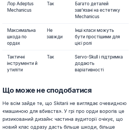
Лор Adeptus
Так
Багато деталей
Mechanicus
зав’язані на естетику
Mechanicus
Максимальна
Не
Інші класи можуть
шкода по
завжди
бути простішими для
ордах
цієї ролі
Тактичні
Так
Servo-Skull і підтримка
інструменти й
додають
утиліти
варіативності
Що може не сподобатися
Не всім зайде те, що Skitarii не виглядає очевидною
«машиною для вбивств». У грі про орди ворогів це
ризикований дизайн: частина аудиторії очікує, що
новий клас одразу дасть більше шкоди, більше