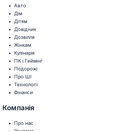
Авто
Дім
Дітям
Довідник
Дозвілля
Жінкам
Кулінарія
ПК і Геймінг
Подорожі
Про ШІ
Технології
Фінанси
Компанія
Про нас