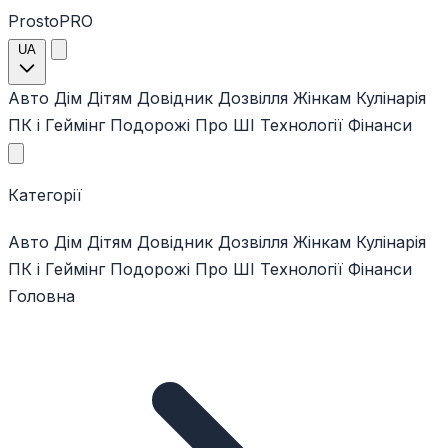
ProstoPRO
UA
Авто
Дім
Дітям
Довідник
Дозвілля
Жінкам
Кулінарія
ПК і Геймінг
Подорожі
Про ШІ
Технології
Фінанси
Категорії
Авто
Дім
Дітям
Довідник
Дозвілля
Жінкам
Кулінарія
ПК і Геймінг
Подорожі
Про ШІ
Технології
Фінанси
Головна