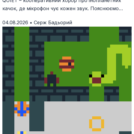
QUIET – кооперативний хорор про інопланетних
качок, де мікрофон чує кожен звук. Пояснюємо
геймплей, тест у Steam і вимоги.
04.08.2026
•
Серж Бадьорий