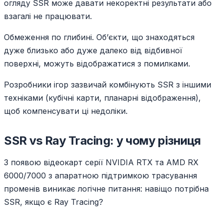
огляду SSR може давати некоректні результати або
взагалі не працювати.
Обмеження по глибині. Об’єкти, що знаходяться
дуже близько або дуже далеко від відбивної
поверхні, можуть відображатися з помилками.
Розробники ігор зазвичай комбінують SSR з іншими
техніками (кубічні карти, планарні відображення),
щоб компенсувати ці недоліки.
SSR vs Ray Tracing: у чому різниця
З появою відеокарт серії NVIDIA RTX та AMD RX
6000/7000 з апаратною підтримкою трасування
променів виникає логічне питання: навіщо потрібна
SSR, якщо є Ray Tracing?