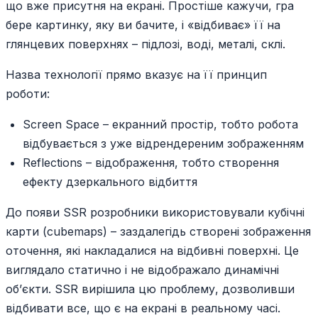
що вже присутня на екрані. Простіше кажучи, гра
бере картинку, яку ви бачите, і «відбиває» її на
глянцевих поверхнях – підлозі, воді, металі, склі.
Назва технології прямо вказує на її принцип
роботи:
Screen Space – екранний простір, тобто робота
відбувається з уже відрендереним зображенням
Reflections – відображення, тобто створення
ефекту дзеркального відбиття
До появи SSR розробники використовували кубічні
карти (cubemaps) – заздалегідь створені зображення
оточення, які накладалися на відбивні поверхні. Це
виглядало статично і не відображало динамічні
об’єкти. SSR вирішила цю проблему, дозволивши
відбивати все, що є на екрані в реальному часі.