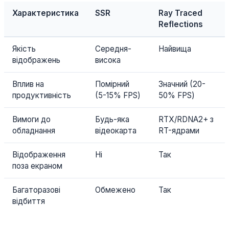
Характеристика
SSR
Ray Traced
Reflections
Якість
Середня-
Найвища
відображень
висока
Вплив на
Помірний
Значний (20-
продуктивність
(5-15% FPS)
50% FPS)
Вимоги до
Будь-яка
RTX/RDNA2+ з
обладнання
відеокарта
RT-ядрами
Відображення
Ні
Так
поза екраном
Багаторазові
Обмежено
Так
відбиття