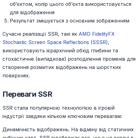
об’єктом, колір цього об’єкта використовується
для відображення
Результат змішується з основним зображенням
Сучасні реалізації SSR, такі як
AMD FidelityFX
Stochastic Screen Space Reflections (SSSR)
,
використовують ієрархічний обхід глибини та
стохастичне (випадкове) розподілення променів для
створення розмитих відображень на шорстких
поверхнях.
Переваги SSR
SSR стала популярною технологією в ігровій
індустрії завдяки кільком ключовим перевагам:
Динамічність відображень. На відміну від статичних
кубічних карт, SSR відображає все, що є на екрані в