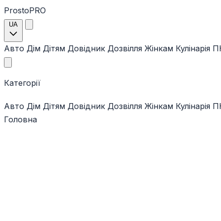
ProstoPRO
UA
Авто
Дім
Дітям
Довідник
Дозвілля
Жінкам
Кулінарія
ПК
Категорії
Авто
Дім
Дітям
Довідник
Дозвілля
Жінкам
Кулінарія
ПК
Головна