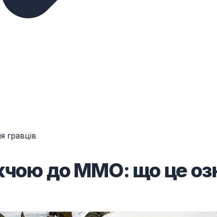
я гравців
жчою до MMO: що це озн