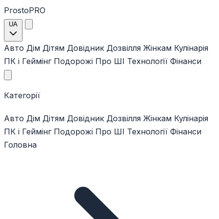
ProstoPRO
UA
Авто
Дім
Дітям
Довідник
Дозвілля
Жінкам
Кулінарія
ПК і Геймінг
Подорожі
Про ШІ
Технології
Фінанси
Категорії
Авто
Дім
Дітям
Довідник
Дозвілля
Жінкам
Кулінарія
ПК і Геймінг
Подорожі
Про ШІ
Технології
Фінанси
Головна