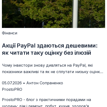
Фінанси
Акції PayPal здаються дешевими:
як читати таку оцінку без ілюзій
Чому інвестори знову дивляться на PayPal, які
показники важливі та як не сплутати низьку оцінку з
гарантованою вигодою.
05.07.2026
•
Антон Сопраненко
ProstoPRO
ProstoPRO - блог з практичними порадами на
щодень: дім і ремонт, побут, кухня, здоров’я,