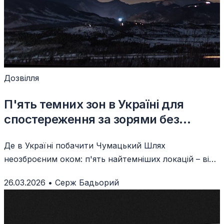
Дозвілля
П'ять темних зон в Україні для
спостереження за зорями без
телескопа
Де в Україні побачити Чумацький Шлях
неозброєним оком: п'ять найтемніших локацій – від
Закарпатського парку темного неба до степів
26.03.2026
•
Серж Бадьорий
Одещини.