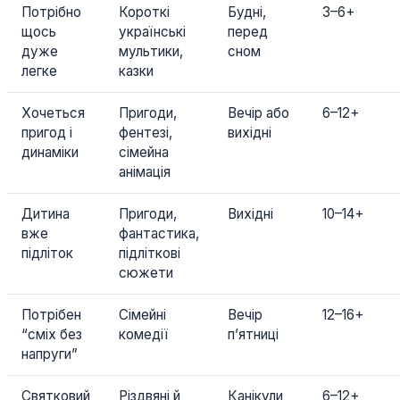
Потрібно
Короткі
Будні,
3–6+
щось
українські
перед
дуже
мультики,
сном
легке
казки
Хочеться
Пригоди,
Вечір або
6–12+
пригод і
фентезі,
вихідні
динаміки
сімейна
анімація
Дитина
Пригоди,
Вихідні
10–14+
вже
фантастика,
підліток
підліткові
сюжети
Потрібен
Сімейні
Вечір
12–16+
“сміх без
комедії
п’ятниці
напруги”
Святковий
Різдвяні й
Канікули
6–12+