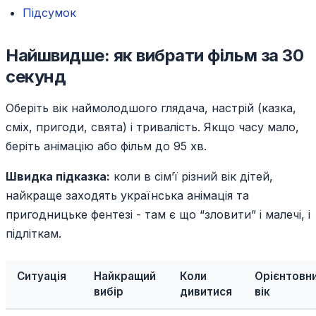
Підсумок
Найшвидше: як вибрати фільм за 30
секунд
Оберіть вік наймолодшого глядача, настрій (казка,
сміх, пригоди, свята) і тривалість. Якщо часу мало,
беріть анімацію або фільм до 95 хв.
Швидка підказка:
коли в сім’ї різний вік дітей,
найкраще заходять українська анімація та
пригодницьке фентезі - там є що “зловити” і малечі, і
підліткам.
Ситуація
Найкращий
Коли
Орієнтовн
вибір
дивитися
вік