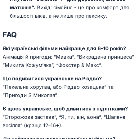
матюків”.
Вихід: сімейне - це про комфорт для
більшості віків, а не лише про лексику.
FAQ
Які українські фільми найкраще для 6–10 років?
Анімація й пригоди: “Мавка”, “Викрадена принцеса”,
“Микита Кожум’яка”, “Фокстер & Макс”.
Що подивитися українське на Різдво?
“Пекельна хоругва, або Різдво козацьке” та
“Пригоди S Миколая”.
Є щось українське, щоб дивитися з підлітками?
“Сторожова застава”, “Я, ти, він, вона”, “Шалене
весілля” (краще 12–16+).
Де найзручніше шукати українські фільми?