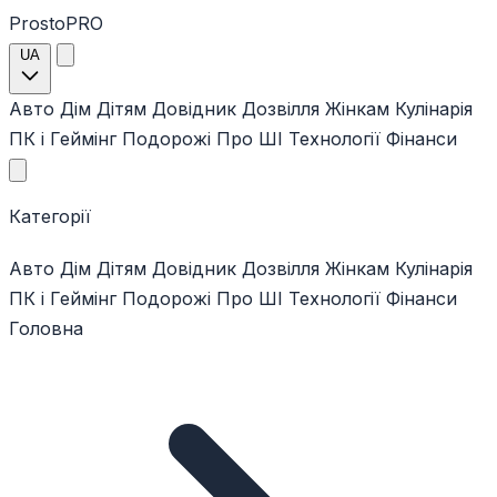
ProstoPRO
UA
Авто
Дім
Дітям
Довідник
Дозвілля
Жінкам
Кулінарія
ПК і Геймінг
Подорожі
Про ШІ
Технології
Фінанси
Категорії
Авто
Дім
Дітям
Довідник
Дозвілля
Жінкам
Кулінарія
ПК і Геймінг
Подорожі
Про ШІ
Технології
Фінанси
Головна