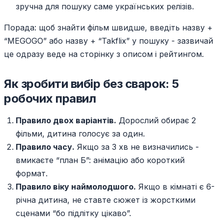
зручна для пошуку саме українських релізів.
Порада: щоб знайти фільм швидше, введіть назву +
“MEGOGO” або назву + “Takflix” у пошуку - зазвичай
це одразу веде на сторінку з описом і рейтингом.
Як зробити вибір без сварок: 5
робочих правил
Правило двох варіантів.
Дорослий обирає 2
фільми, дитина голосує за один.
Правило часу.
Якщо за 3 хв не визначились -
вмикаєте “план Б”: анімацію або короткий
формат.
Правило віку наймолодшого.
Якщо в кімнаті є 6-
річна дитина, не ставте сюжет із жорсткими
сценами “бо підлітку цікаво”.