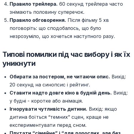
Правило трейлера.
60 секунд трейлера часто
знімають половину суперечок.
Правило обговорення.
Після фільму 5 хв
поговоріть: що сподобалось, що було
незрозуміло, що хочеться наступного разу.
Типові помилки під час вибору і як їх
уникнути
Обирати за постером, не читаючи опис.
Вихід:
20 секунд на синопсис і рейтинг.
Ставити надто довге кіно в будній день.
Вихід:
у будні - коротке або анімація.
Ігнорувати чутливість дитини.
Вихід: якщо
дитина боїться “темних” сцен, краще не
експериментувати перед сном.
Плутати “сімейне” і “для дорослих, але без