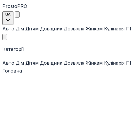
ProstoPRO
UA
Авто
Дім
Дітям
Довідник
Дозвілля
Жінкам
Кулінарія
ПК
Категорії
Авто
Дім
Дітям
Довідник
Дозвілля
Жінкам
Кулінарія
ПК
Головна