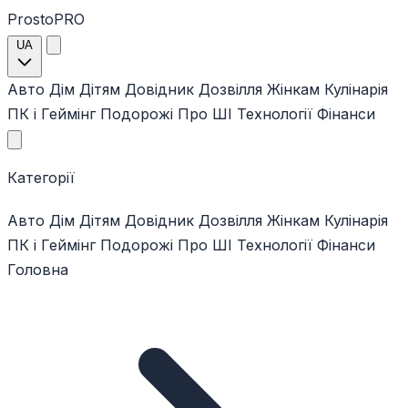
ProstoPRO
UA
Авто
Дім
Дітям
Довідник
Дозвілля
Жінкам
Кулінарія
ПК і Геймінг
Подорожі
Про ШІ
Технології
Фінанси
Категорії
Авто
Дім
Дітям
Довідник
Дозвілля
Жінкам
Кулінарія
ПК і Геймінг
Подорожі
Про ШІ
Технології
Фінанси
Головна