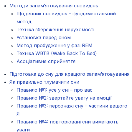
Методи запам’ятовування сновидінь
Щоденник сновидінь – фундаментальний
метод
Техніка збереження нерухомості
Установка перед сном
Метод пробудження у фазі REM
Техніка WBTB (Wake Back To Bed)
Асоціативне сприйняття
Підготовка до сну для кращого запам’ятовування
Як правильно тлумачити сни
Правило №1: усе у сні – про вас
Правило №2: звертайте увагу на емоції
Правило №3: персонажі сну – частини вашого
Я
Правило №4: повторювані сни вимагають
уваги