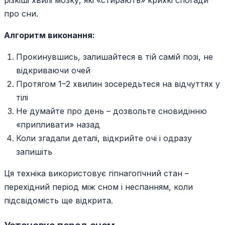
різкіші хвилі мозку, які «стирають» крихкі спогади
про сни.
Алгоритм виконання:
Прокинувшись, залишайтеся в тій самій позі, не
відкриваючи очей
Протягом 1–2 хвилин зосередьтеся на відчуттях у
тілі
Не думайте про день – дозвольте сновидінню
«припливати» назад
Коли згадали деталі, відкрийте очі і одразу
запишіть
Ця техніка використовує гіпнагогічний стан –
перехідний період між сном і неспанням, коли
підсвідомість ще відкрита.