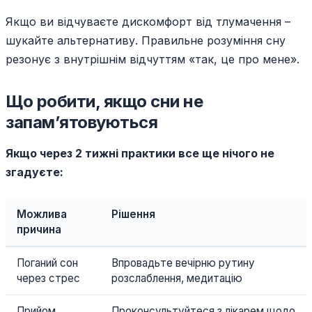
Якщо ви відчуваєте дискомфорт від тлумачення –
шукайте альтернативу. Правильне розуміння сну
резонує з внутрішнім відчуттям «так, це про мене».
Що робити, якщо сни не
запам’ятовуються
Якщо через 2 тижні практики все ще нічого не
згадуєте:
Можлива
Рішення
причина
Поганий сон
Впровадьте вечірню рутину
через стрес
розслаблення, медитацію
Прийом
Проконсультуйтеся з лікарем щодо