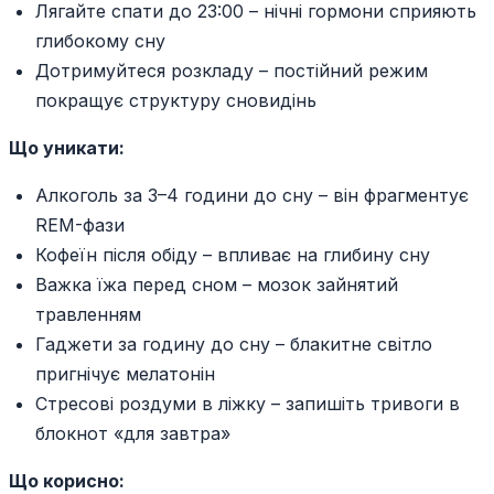
Лягайте спати до 23:00 – нічні гормони сприяють
глибокому сну
Дотримуйтеся розкладу – постійний режим
покращує структуру сновидінь
Що уникати:
Алкоголь за 3–4 години до сну – він фрагментує
REM-фази
Кофеїн після обіду – впливає на глибину сну
Важка їжа перед сном – мозок зайнятий
травленням
Гаджети за годину до сну – блакитне світло
пригнічує мелатонін
Стресові роздуми в ліжку – запишіть тривоги в
блокнот «для завтра»
Що корисно: