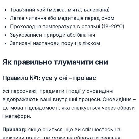
Трав’яний чай (меліса, м’ята, валеріана)
Легке читання або медитація перед сном
Прохолодна температура в спальні (18–20°C)
Звукозаписи природи або біла ніч
Записані настанови поруч із ліжком
Як правильно тлумачити сни
Правило №1: усе у сні – про вас
Усі персонажі, предмети і події у сновидінні
відображають ваші внутрішні процеси. Сновидіння –
це мова підсвідомості, яка спілкується через образи
і метафори.
Приклад:
якщо сниться, що ви спізнюєтесь на
важливу подію, це може відображати реальну