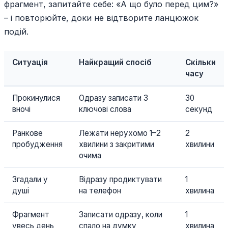
фрагмент, запитайте себе: «А що було перед цим?»
– і повторюйте, доки не відтворите ланцюжок
подій.
Ситуація
Найкращий спосіб
Скільки
часу
Прокинулися
Одразу записати 3
30
вночі
ключові слова
секунд
Ранкове
Лежати нерухомо 1–2
2
пробудження
хвилини з закритими
хвилини
очима
Згадали у
Відразу продиктувати
1
душі
на телефон
хвилина
Фрагмент
Записати одразу, коли
1
увесь день
спало на думку
хвилина