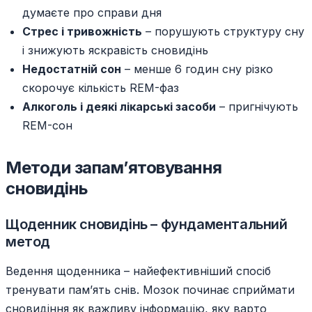
думаєте про справи дня
Стрес і тривожність
– порушують структуру сну
і знижують яскравість сновидінь
Недостатній сон
– менше 6 годин сну різко
скорочує кількість REM-фаз
Алкоголь і деякі лікарські засоби
– пригнічують
REM-сон
Методи запам’ятовування
сновидінь
Щоденник сновидінь – фундаментальний
метод
Ведення щоденника – найефективніший спосіб
тренувати пам’ять снів. Мозок починає сприймати
сновидіння як важливу інформацію, яку варто