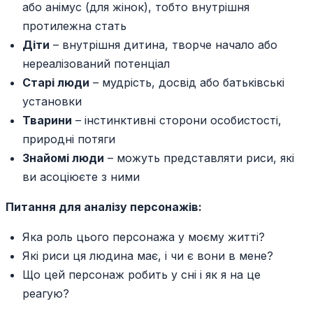
або анімус (для жінок), тобто внутрішня
протилежна стать
Діти
– внутрішня дитина, творче начало або
нереалізований потенціал
Старі люди
– мудрість, досвід або батьківські
установки
Тварини
– інстинктивні сторони особистості,
природні потяги
Знайомі люди
– можуть представляти риси, які
ви асоціюєте з ними
Питання для аналізу персонажів:
Яка роль цього персонажа у моєму житті?
Які риси ця людина має, і чи є вони в мене?
Що цей персонаж робить у сні і як я на це
реагую?