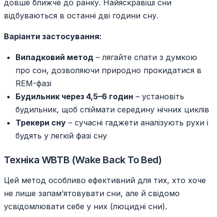
довше ближче до ранку. Найяскравіші сни
відбуваються в останні дві години сну.
Варіанти застосування:
Випадковий метод
– лягайте спати з думкою
про сон, дозволяючи природно прокидатися в
REM-фазі
Будильник через 4,5–6 годин
– установіть
будильник, щоб спіймати середину нічних циклів
Трекери сну
– сучасні гаджети аналізують рухи і
будять у легкій фазі сну
Техніка WBTB (Wake Back To Bed)
Цей метод особливо ефективний для тих, хто хоче
не лише запам’ятовувати сни, але й свідомо
усвідомлювати себе у них (люцидні сни).