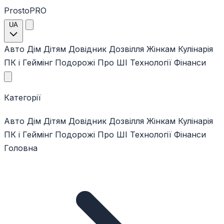
ProstoPRO
UA
Авто
Дім
Дітям
Довідник
Дозвілля
Жінкам
Кулінарія
ПК і Геймінг
Подорожі
Про ШІ
Технології
Фінанси
Категорії
Авто
Дім
Дітям
Довідник
Дозвілля
Жінкам
Кулінарія
ПК і Геймінг
Подорожі
Про ШІ
Технології
Фінанси
Головна