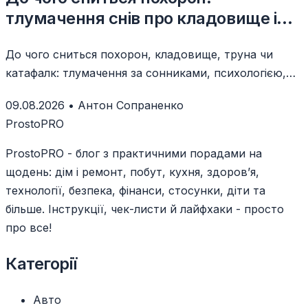
тлумачення снів про кладовище і
труну
До чого сниться похорон, кладовище, труна чи
катафалк: тлумачення за сонниками, психологією,
сценаріями та емоціями.
09.08.2026
•
Антон Сопраненко
ProstoPRO
ProstoPRO - блог з практичними порадами на
щодень: дім і ремонт, побут, кухня, здоров’я,
технології, безпека, фінанси, стосунки, діти та
більше. Інструкції, чек-листи й лайфхаки - просто
про все!
Категорії
Авто