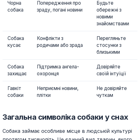
Чорна
Попередження про
Будьте
собака
зраду, погані новини
обережні з
новими
знайомствами
Собака
Конфлікти з
Перегляньте
кусає
родичами або зрада
стосунки з
близькими
Собака
Підтримка ангела-
Довіряйте
захищає
охоронця
своїй інтуїції
Гавкіт
Неприємні новини,
Не довіряйте
собаки
плітки
чуткам
Загальна символіка собаки у снах
Собака займає особливе місце в людській культурі
протягом тисячоліть. Це єдиний вид тварин, якого