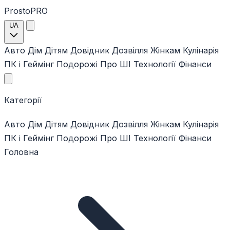
ProstoPRO
UA
Авто
Дім
Дітям
Довідник
Дозвілля
Жінкам
Кулінарія
ПК і Геймінг
Подорожі
Про ШІ
Технології
Фінанси
Категорії
Авто
Дім
Дітям
Довідник
Дозвілля
Жінкам
Кулінарія
ПК і Геймінг
Подорожі
Про ШІ
Технології
Фінанси
Головна