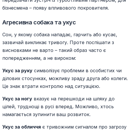
передбачати зустріч із турботливим партнером, для
бізнесмена – появу впливового покровителя.
Агресивна собака та укус
Сон, у якому собака нападає, гарчить або кусає,
зазвичай викликає тривогу. Проте поспішати з
висновками не варто – такий образ часто є
попередженням, а не вироком:
Укус за руку
символізує проблеми в особистих чи
ділових стосунках, можливу зраду друга або колеги.
Це знак втрати контролю над ситуацією.
Укус за ногу
вказує на перешкоди на шляху до
цілей, труднощі в русі вперед. Можливо, хтось
намагається зупинити ваш розвиток.
Укус за обличчя
є тривожним сигналом про загрозу