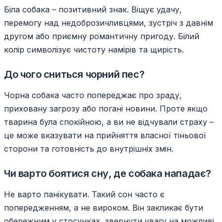
Біла собака – позитивний знак. Віщує удачу,
перемогу над недоброзичливцями, зустріч з давнім
другом або приємну романтичну пригоду. Білий
колір символізує чистоту намірів та щирість.
До чого сниться чорний пес?
Чорна собака часто попереджає про зраду,
приховану загрозу або погані новини. Проте якщо
тварина була спокійною, а ви не відчували страху –
це може вказувати на прийняття власної тіньової
сторони та готовність до внутрішніх змін.
Чи варто боятися сну, де собака нападає?
Не варто панікувати. Такий сон часто є
попередженням, а не вироком. Він закликає бути
обережним у стосунках, звернути увагу на можливі