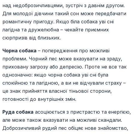
над недоброзичливцями, зустріч з давнім другом.
Для молодої дівчини такий сон може передбачати
романтичну пригоду. Якщо біла собака уві сні
лагідна та дружелюбна – чекайте приємних
сюрпризів від близьких.
Чорна собака
– попередження про можливі
проблеми. Чорний пес може вказувати на зраду,
приховану загрозу або депресію. Проте не все так
однозначно: якщо чорна собака уві сні була
спокійною та лагідною, а ви не відчували страху –
це знак прийняття власної тіньової сторони,
готовності до внутрішніх змін.
Руда собака
асоціюється з пристрастю та енергією,
але може також вказувати на можливі скандали.
Доброзичливий рудий пес обіцяє нове знайомство,