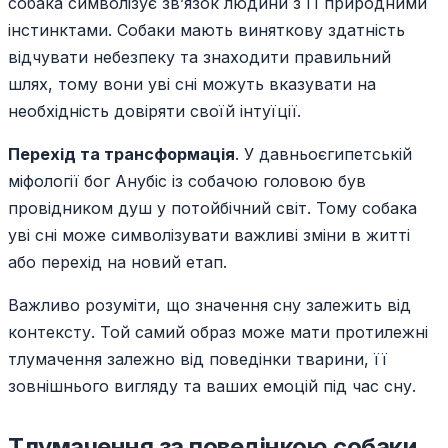
собака символізує зв’язок людини з її природними
інстинктами. Собаки мають виняткову здатність
відчувати небезпеку та знаходити правильний
шлях, тому вони уві сні можуть вказувати на
необхідність довіряти своїй інтуїції.
Перехід та трансформація
. У давньоєгипетській
міфології бог Анубіс із собачою головою був
провідником душ у потойбічний світ. Тому собака
уві сні може символізувати важливі зміни в житті
або перехід на новий етап.
Важливо розуміти, що значення сну залежить від
контексту. Той самий образ може мати протилежні
тлумачення залежно від поведінки тварини, її
зовнішнього вигляду та ваших емоцій під час сну.
Тлумачення за поведінкою собаки