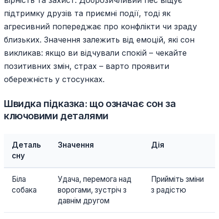
вірність та захист. Доброзичливий пес віщує
підтримку друзів та приємні події, тоді як
агресивний попереджає про конфлікти чи зраду
близьких. Значення залежить від емоцій, які сон
викликав: якщо ви відчували спокій – чекайте
позитивних змін, страх – варто проявити
обережність у стосунках.
Швидка підказка: що означає сон за
ключовими деталями
Деталь
Значення
Дія
сну
Біла
Удача, перемога над
Прийміть зміни
собака
ворогами, зустріч з
з радістю
давнім другом