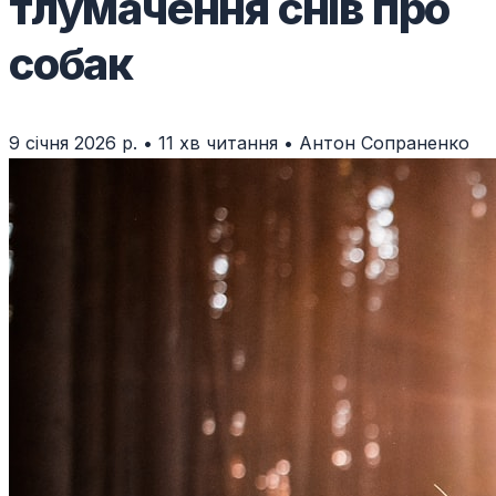
тлумачення снів про
собак
9 січня 2026 р.
•
11 хв читання
•
Антон Сопраненко