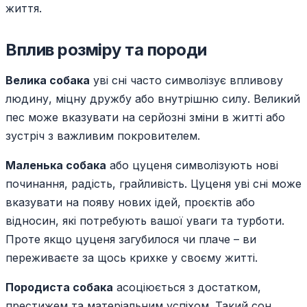
життя.
Вплив розміру та породи
Велика собака
уві сні часто символізує впливову
людину, міцну дружбу або внутрішню силу. Великий
пес може вказувати на серйозні зміни в житті або
зустріч з важливим покровителем.
Маленька собака
або цуценя символізують нові
починання, радість, грайливість. Цуценя уві сні може
вказувати на появу нових ідей, проєктів або
відносин, які потребують вашої уваги та турботи.
Проте якщо цуценя загубилося чи плаче – ви
переживаєте за щось крихке у своєму житті.
Породиста собака
асоціюється з достатком,
престижем та матеріальним успіхом. Такий сон