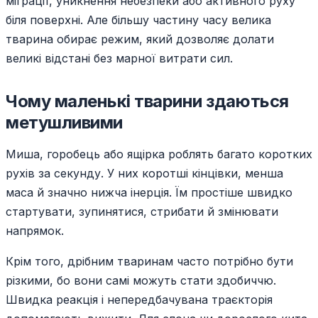
міграції, уникнення небезпеки або активного руху
біля поверхні. Але більшу частину часу велика
тварина обирає режим, який дозволяє долати
великі відстані без марної витрати сил.
Чому маленькі тварини здаються
метушливими
Миша, горобець або ящірка роблять багато коротких
рухів за секунду. У них коротші кінцівки, менша
маса й значно нижча інерція. Їм простіше швидко
стартувати, зупинятися, стрибати й змінювати
напрямок.
Крім того, дрібним тваринам часто потрібно бути
різкими, бо вони самі можуть стати здобиччю.
Швидка реакція і непередбачувана траєкторія