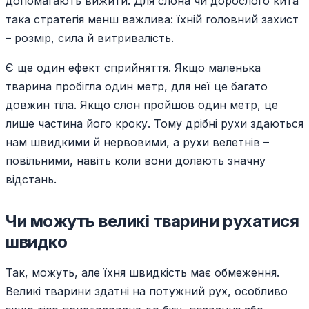
допомагають вижити. Для слона чи дорослого кита
така стратегія менш важлива: їхній головний захист
– розмір, сила й витривалість.
Є ще один ефект сприйняття. Якщо маленька
тварина пробігла один метр, для неї це багато
довжин тіла. Якщо слон пройшов один метр, це
лише частина його кроку. Тому дрібні рухи здаються
нам швидкими й нервовими, а рухи велетнів –
повільними, навіть коли вони долають значну
відстань.
Чи можуть великі тварини рухатися
швидко
Так, можуть, але їхня швидкість має обмеження.
Великі тварини здатні на потужний рух, особливо