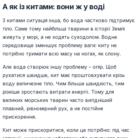
А як із китами: вони ж у воді
З китами ситуація інша, бо вода частково підтримує
тіло. Саме тому найбільші тварини в історії Землі
живуть у морі, а не ходять суходолом. Водне
середовище зменшує проблему ваги: киту не
потрібно тримати всю масу на ногах, як слону.
Але вода створює іншу проблему – опір. Щоб
рухатися швидше, кит має проштовхувати крізь
воду величезне тіло. Чим більша швидкість, тим
різкіше зростають витрати енергії. Тому для
великих морських тварин часто вигідніший
плавний, рівномірний рух, а не постійне
прискорення.
Кит може прискоритися, коли це потрібно: під час