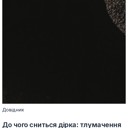
Довідник
До чого сниться дірка: тлумачення