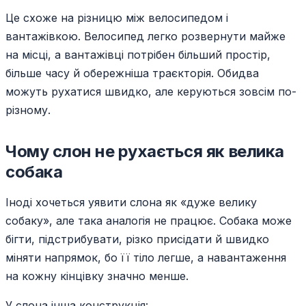
Це схоже на різницю між велосипедом і
вантажівкою. Велосипед легко розвернути майже
на місці, а вантажівці потрібен більший простір,
більше часу й обережніша траєкторія. Обидва
можуть рухатися швидко, але керуються зовсім по-
різному.
Чому слон не рухається як велика
собака
Іноді хочеться уявити слона як «дуже велику
собаку», але така аналогія не працює. Собака може
бігти, підстрибувати, різко присідати й швидко
міняти напрямок, бо її тіло легше, а навантаження
на кожну кінцівку значно менше.
У слона інша конструкція: