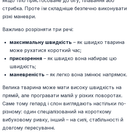
якщо тіло пристосоване до бігу, плавання або
стрибка. Проте їм складніше безпечно виконувати
різкі маневри.
Важливо розрізняти три речі:
максимальну швидкість
– як швидко тварина
може рухатися короткий час;
прискорення
– як швидко вона набирає цю
швидкість;
маневреність
– як легко вона змінює напрямок.
Велика тварина може мати високу швидкість на
прямій, але програвати малій у різких поворотах.
Саме тому гепард і слон виглядають настільки по-
різному: один спеціалізований на короткому
вибуховому ривку, інший – на силі, стабільності й
довгому пересуванні.