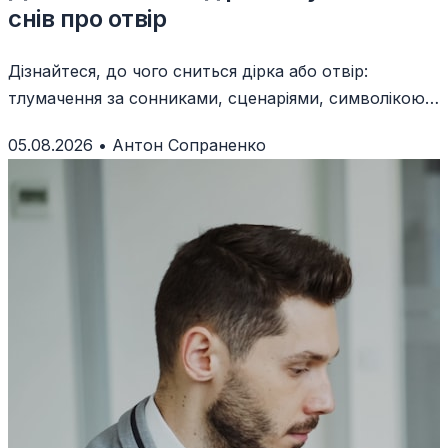
снів про отвір
Дізнайтеся, до чого сниться дірка або отвір:
тлумачення за сонниками, сценаріями, символікою
та власними емоціями уві сні.
05.08.2026
•
Антон Сопраненко