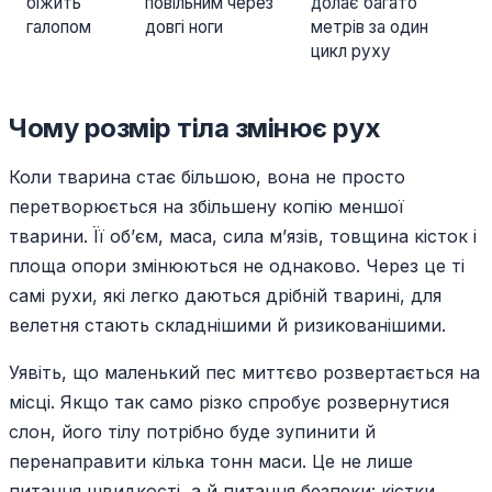
біжить
повільним через
долає багато
галопом
довгі ноги
метрів за один
цикл руху
Чому розмір тіла змінює рух
Коли тварина стає більшою, вона не просто
перетворюється на збільшену копію меншої
тварини. Її об’єм, маса, сила м’язів, товщина кісток і
площа опори змінюються не однаково. Через це ті
самі рухи, які легко даються дрібній тварині, для
велетня стають складнішими й ризикованішими.
Уявіть, що маленький пес миттєво розвертається на
місці. Якщо так само різко спробує розвернутися
слон, його тілу потрібно буде зупинити й
перенаправити кілька тонн маси. Це не лише
питання швидкості, а й питання безпеки: кістки,