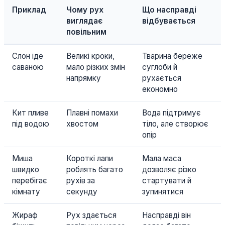
Приклад
Чому рух
Що насправді
виглядає
відбувається
повільним
Слон іде
Великі кроки,
Тварина береже
саваною
мало різких змін
суглоби й
напрямку
рухається
економно
Кит пливе
Плавні помахи
Вода підтримує
під водою
хвостом
тіло, але створює
опір
Миша
Короткі лапи
Мала маса
швидко
роблять багато
дозволяє різко
перебігає
рухів за
стартувати й
кімнату
секунду
зупинятися
Жираф
Рух здається
Насправді він