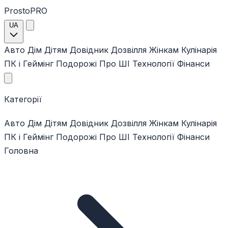
ProstoPRO
UA
Авто
Дім
Дітям
Довідник
Дозвілля
Жінкам
Кулінарія
ПК і Геймінг
Подорожі
Про ШІ
Технології
Фінанси
Категорії
Авто
Дім
Дітям
Довідник
Дозвілля
Жінкам
Кулінарія
ПК і Геймінг
Подорожі
Про ШІ
Технології
Фінанси
Головна