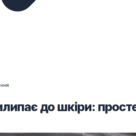
ення
липає до шкіри: прост