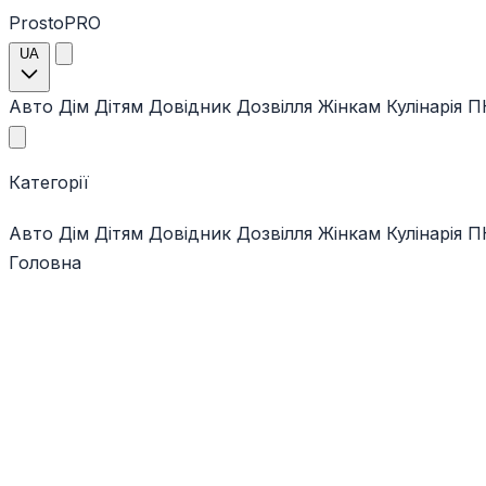
ProstoPRO
UA
Авто
Дім
Дітям
Довідник
Дозвілля
Жінкам
Кулінарія
ПК
Категорії
Авто
Дім
Дітям
Довідник
Дозвілля
Жінкам
Кулінарія
ПК
Головна