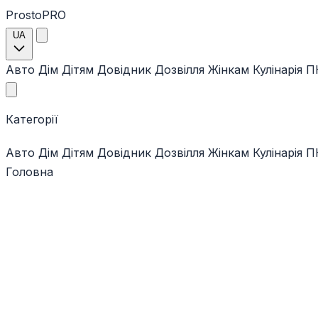
ProstoPRO
UA
Авто
Дім
Дітям
Довідник
Дозвілля
Жінкам
Кулінарія
ПК
Категорії
Авто
Дім
Дітям
Довідник
Дозвілля
Жінкам
Кулінарія
ПК
Головна