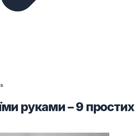
ів
їми руками – 9 простих