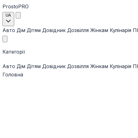
ProstoPRO
UA
Авто
Дім
Дітям
Довідник
Дозвілля
Жінкам
Кулінарія
ПК
Категорії
Авто
Дім
Дітям
Довідник
Дозвілля
Жінкам
Кулінарія
ПК
Головна