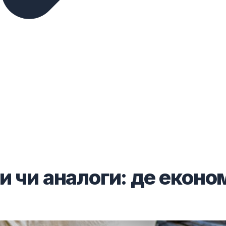
и чи аналоги: де еконо