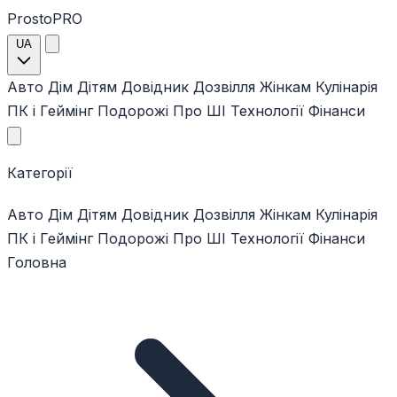
ProstoPRO
UA
Авто
Дім
Дітям
Довідник
Дозвілля
Жінкам
Кулінарія
ПК і Геймінг
Подорожі
Про ШІ
Технології
Фінанси
Категорії
Авто
Дім
Дітям
Довідник
Дозвілля
Жінкам
Кулінарія
ПК і Геймінг
Подорожі
Про ШІ
Технології
Фінанси
Головна