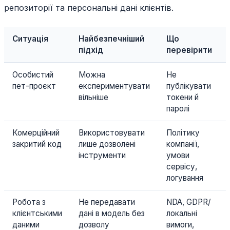
репозиторії та персональні дані клієнтів.
Ситуація
Найбезпечніший
Що
підхід
перевірити
Особистий
Можна
Не
пет-проєкт
експериментувати
публікувати
вільніше
токени й
паролі
Комерційний
Використовувати
Політику
закритий код
лише дозволені
компанії,
інструменти
умови
сервісу,
логування
Робота з
Не передавати
NDA, GDPR/
клієнтськими
дані в модель без
локальні
даними
дозволу
вимоги,