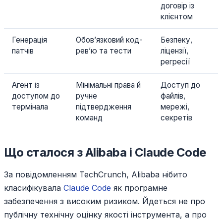
договір із
клієнтом
Генерація
Обов’язковий код-
Безпеку,
патчів
рев’ю та тести
ліцензії,
регресії
Агент із
Мінімальні права й
Доступ до
доступом до
ручне
файлів,
термінала
підтвердження
мережі,
команд
секретів
Що сталося з Alibaba і Claude Code
За повідомленням TechCrunch, Alibaba нібито
класифікувала
Claude Code
як програмне
забезпечення з високим ризиком. Йдеться не про
публічну технічну оцінку якості інструмента, а про